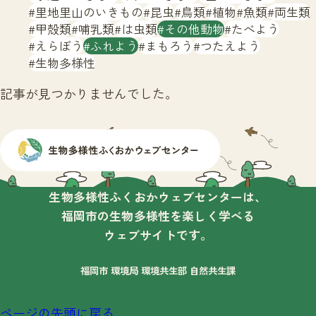
サイトマップ
里地里山のいきもの
昆虫
鳥類
植物
魚類
両生類
甲殻類
哺乳類
は虫類
その他動物
たべよう
えらぼう
ふれよう
まもろう
つたえよう
生物多様性
記事が見つかりませんでした。
生物多様性ふくおかウェブセンターは、
福岡市の生物多様性を楽しく学べる
ウェブサイトです。
福岡市 環境局 環境共生部 自然共生課
ページの先頭に戻る