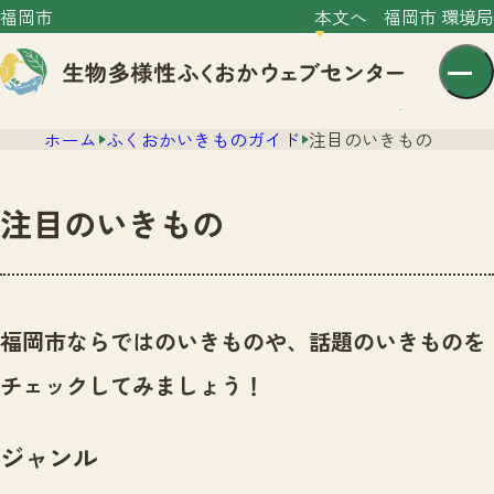
福岡市
本文へ
福岡市 環境局
ホーム
ふくおかいきものガイド
注目のいきもの
注目のいきもの
センター紹介
ニュース
福岡市ならではのいきものや、話題のいきものを
センター紹介TOP
サイトポリシー
チェックしてみましょう！
いきものガイド
プライバシーポリシー
ニュースTOP
市の取組み
ジャンル
イベント
いきものガイドTOP