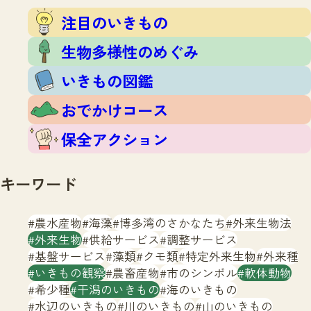
注目のいきもの
いきもの調査隊
注目のいきもの
生物多様性のめぐみ
調査レポート
いきもの図鑑
生物多様性のめぐみ
おでかけコース
いきもの図鑑
マッチング
保全アクション
調査レポートTOP
おでかけコース
調査結果
お問合せ
ふくおかいきものマップ
マッチングTOP
保全アクション
掲載申し込みフォーム
キーワード
農水産物
海藻
博多湾のさかなたち
外来生物法
外来生物
供給サービス
調整サービス
基盤サービス
藻類
クモ類
特定外来生物
外来種
文字サイズ
小
中
大
いきもの観察
農畜産物
市のシンボル
軟体動物
希少種
干潟のいきもの
海のいきもの
生物多様性ふくおかウェブセンターとは
水辺のいきもの
川のいきもの
山のいきもの