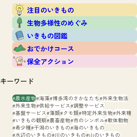
注目のいきもの
いきもの調査隊
注目のいきもの
生物多様性のめぐみ
調査レポート
いきもの図鑑
生物多様性のめぐみ
おでかけコース
いきもの図鑑
マッチング
保全アクション
調査レポートTOP
おでかけコース
調査結果
お問合せ
ふくおかいきものマップ
マッチングTOP
保全アクション
掲載申し込みフォーム
キーワード
農水産物
海藻
博多湾のさかなたち
外来生物法
外来生物
供給サービス
調整サービス
基盤サービス
藻類
クモ類
特定外来生物
外来種
文字サイズ
小
中
大
いきもの観察
農畜産物
市のシンボル
軟体動物
希少種
干潟のいきもの
海のいきもの
生物多様性ふくおかウェブセンターとは
水辺のいきもの
川のいきもの
山のいきもの