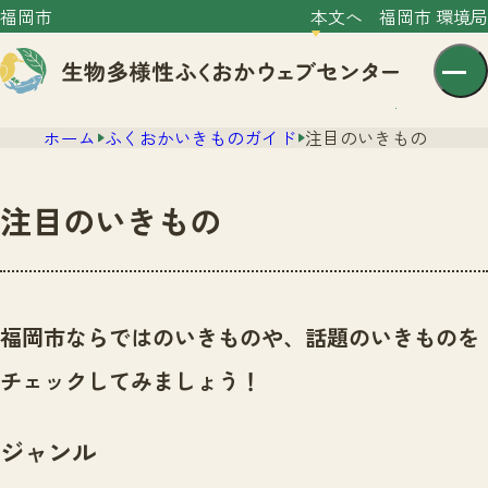
福岡市
本文へ
福岡市 環境局
ホーム
ふくおかいきものガイド
注目のいきもの
注目のいきもの
センター紹介
ニュース
福岡市ならではのいきものや、話題のいきものを
センター紹介TOP
サイトポリシー
チェックしてみましょう！
いきものガイド
プライバシーポリシー
ニュースTOP
市の取組み
ジャンル
イベント
いきものガイドTOP