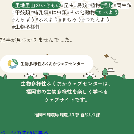
サイトマップ
里地里山のいきもの
昆虫
鳥類
植物
魚類
両生類
甲殻類
哺乳類
は虫類
その他動物
たべよう
えらぼう
ふれよう
まもろう
つたえよう
生物多様性
記事が見つかりませんでした。
生物多様性ふくおかウェブセンターは、
福岡市の生物多様性を楽しく学べる
ウェブサイトです。
福岡市 環境局 環境共生部 自然共生課
ページの先頭に戻る