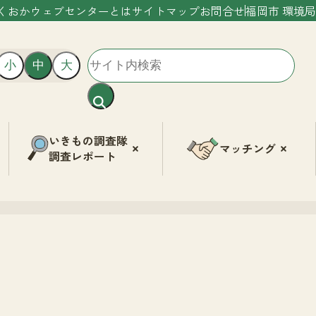
くおかウェブセンターとは
サイトマップ
お問合せ
福岡市 環境局
小
中
大
いきもの調査隊
マッチング
調査レポート