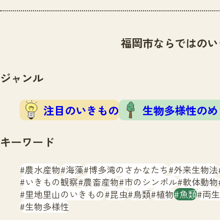
福岡市ならではのい
ジャンル
注目のいきもの
生物多様性のめ
キーワード
農水産物
海藻
博多湾のさかなたち
外来生物法
いきもの観察
農畜産物
市のシンボル
軟体動物
里地里山のいきもの
昆虫
鳥類
植物
魚類
両生
生物多様性