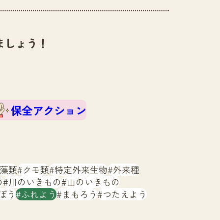
ましょう！
保全アクション
藻類
クモ類
特定外来生物
外来種
の
川のいきもの
山のいきもの
ぼう
ふれよう
まもろう
つたえよう