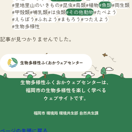
サイトマップ
里地里山のいきもの
昆虫
鳥類
植物
魚類
両生類
甲殻類
哺乳類
は虫類
その他動物
たべよう
えらぼう
ふれよう
まもろう
つたえよう
生物多様性
記事が見つかりませんでした。
生物多様性ふくおかウェブセンターは、
福岡市の生物多様性を楽しく学べる
ウェブサイトです。
福岡市 環境局 環境共生部 自然共生課
ページの先頭に戻る