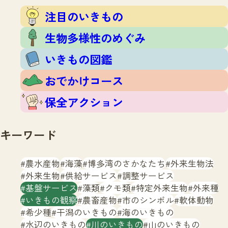
注目のいきもの
いきもの調査隊
注目のいきもの
生物多様性のめぐみ
調査レポート
いきもの図鑑
生物多様性のめぐみ
おでかけコース
いきもの図鑑
マッチング
保全アクション
調査レポートTOP
おでかけコース
調査結果
お問合せ
ふくおかいきものマップ
マッチングTOP
保全アクション
掲載申し込みフォーム
キーワード
農水産物
海藻
博多湾のさかなたち
外来生物法
外来生物
供給サービス
調整サービス
基盤サービス
藻類
クモ類
特定外来生物
外来種
文字サイズ
小
中
大
いきもの観察
農畜産物
市のシンボル
軟体動物
希少種
干潟のいきもの
海のいきもの
生物多様性ふくおかウェブセンターとは
水辺のいきもの
川のいきもの
山のいきもの