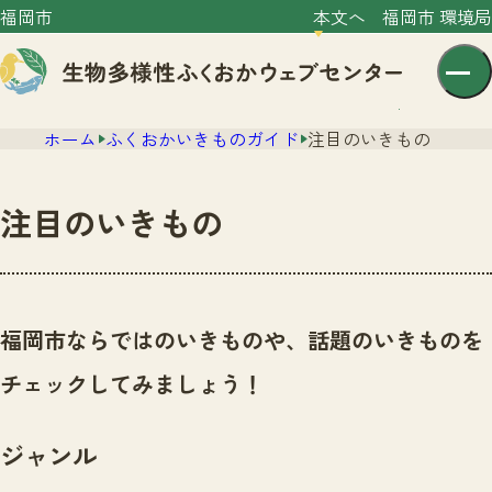
福岡市
本文へ
福岡市 環境局
ホーム
ふくおかいきものガイド
注目のいきもの
注目のいきもの
センター紹介
ニュース
福岡市ならではのいきものや、話題のいきものを
センター紹介TOP
サイトポリシー
チェックしてみましょう！
いきものガイド
プライバシーポリシー
ニュースTOP
市の取組み
ジャンル
イベント
いきものガイドTOP