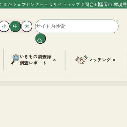
くおかウェブセンターとは
サイトマップ
お問合せ
福岡市 環境局
小
中
大
いきもの調査隊
マッチング
調査レポート