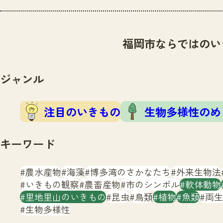
福岡市ならではのい
ジャンル
注目のいきもの
生物多様性のめ
キーワード
農水産物
海藻
博多湾のさかなたち
外来生物法
いきもの観察
農畜産物
市のシンボル
軟体動物
里地里山のいきもの
昆虫
鳥類
植物
魚類
両生
生物多様性