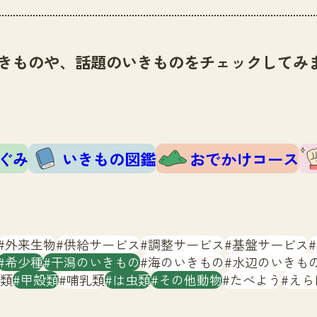
きものや、話題のいきものをチェックしてみ
ぐみ
いきもの図鑑
おでかけコース
外来生物
供給サービス
調整サービス
基盤サービス
希少種
干潟のいきもの
海のいきもの
水辺のいきも
類
甲殻類
哺乳類
は虫類
その他動物
たべよう
えら