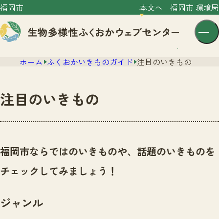
福岡市
本文へ
福岡市 環境局
ホーム
ふくおかいきものガイド
注目のいきもの
注目のいきもの
センター紹介
ニュース
福岡市ならではのいきものや、話題のいきものを
センター紹介TOP
サイトポリシー
チェックしてみましょう！
いきものガイド
プライバシーポリシー
ニュースTOP
市の取組み
ジャンル
イベント
いきものガイドTOP