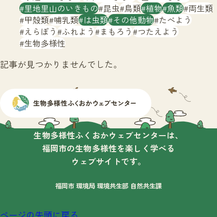
サイトマップ
里地里山のいきもの
昆虫
鳥類
植物
魚類
両生類
甲殻類
哺乳類
は虫類
その他動物
たべよう
えらぼう
ふれよう
まもろう
つたえよう
生物多様性
記事が見つかりませんでした。
生物多様性ふくおかウェブセンターは、
福岡市の生物多様性を楽しく学べる
ウェブサイトです。
福岡市 環境局 環境共生部 自然共生課
ページの先頭に戻る