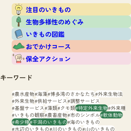
注目のいきもの
いきもの調査隊
注目のいきもの
生物多様性のめぐみ
調査レポート
いきもの図鑑
生物多様性のめぐみ
おでかけコース
いきもの図鑑
マッチング
保全アクション
調査レポートTOP
おでかけコース
調査結果
お問合せ
ふくおかいきものマップ
マッチングTOP
保全アクション
掲載申し込みフォーム
キーワード
農水産物
海藻
博多湾のさかなたち
外来生物法
外来生物
供給サービス
調整サービス
基盤サービス
藻類
クモ類
特定外来生物
外来種
文字サイズ
小
中
大
いきもの観察
農畜産物
市のシンボル
軟体動物
希少種
干潟のいきもの
海のいきもの
生物多様性ふくおかウェブセンターとは
水辺のいきもの
川のいきもの
山のいきもの