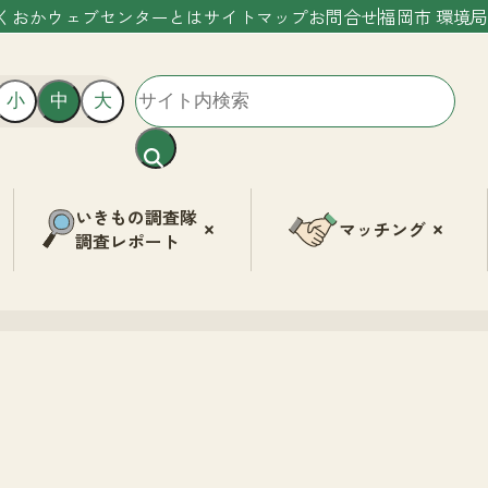
くおかウェブセンターとは
サイトマップ
お問合せ
福岡市 環境局
小
中
大
いきもの調査隊
マッチング
調査レポート