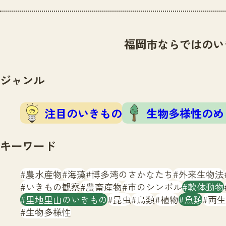
福岡市ならではのい
ジャンル
注目のいきもの
生物多様性のめ
キーワード
農水産物
海藻
博多湾のさかなたち
外来生物法
いきもの観察
農畜産物
市のシンボル
軟体動物
里地里山のいきもの
昆虫
鳥類
植物
魚類
両生
生物多様性