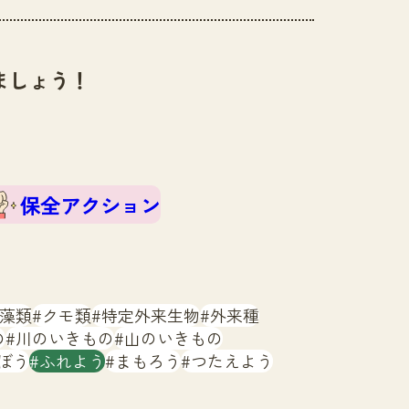
ましょう！
保全アクション
藻類
クモ類
特定外来生物
外来種
の
川のいきもの
山のいきもの
ぼう
ふれよう
まもろう
つたえよう