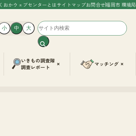
くおかウェブセンターとは
サイトマップ
お問合せ
福岡市 環境局
小
中
大
いきもの調査隊
マッチング
調査レポート