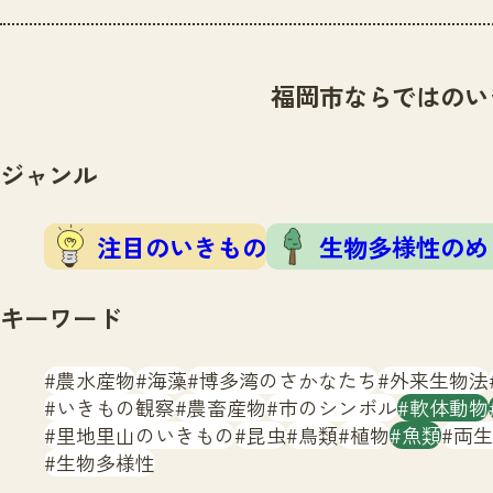
福岡市ならではのい
ジャンル
注目のいきもの
生物多様性のめ
キーワード
農水産物
海藻
博多湾のさかなたち
外来生物法
いきもの観察
農畜産物
市のシンボル
軟体動物
里地里山のいきもの
昆虫
鳥類
植物
魚類
両生
生物多様性