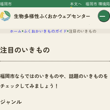
福岡市
本文へ
福岡市 環境局
ホーム
ふくおかいきものガイド
注目のいきもの
注目のいきもの
センター紹介
ニュース
福岡市ならではのいきものや、話題のいきものを
センター紹介TOP
サイトポリシー
チェックしてみましょう！
いきものガイド
プライバシーポリシー
ニュースTOP
市の取組み
ジャンル
イベント
いきものガイドTOP