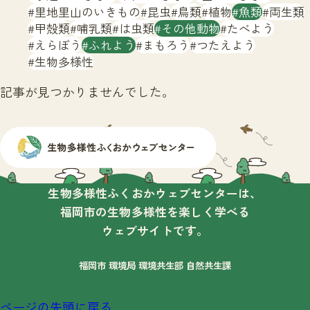
サイトマップ
里地里山のいきもの
昆虫
鳥類
植物
魚類
両生類
甲殻類
哺乳類
は虫類
その他動物
たべよう
えらぼう
ふれよう
まもろう
つたえよう
生物多様性
記事が見つかりませんでした。
生物多様性ふくおかウェブセンターは、
福岡市の生物多様性を楽しく学べる
ウェブサイトです。
福岡市 環境局 環境共生部 自然共生課
ページの先頭に戻る