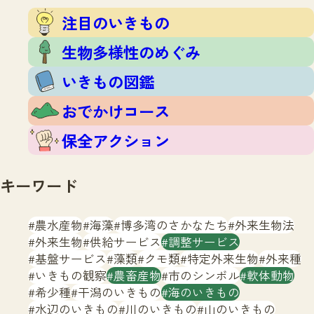
注目のいきもの
いきもの調査隊
注目のいきもの
生物多様性のめぐみ
調査レポート
いきもの図鑑
生物多様性のめぐみ
おでかけコース
いきもの図鑑
マッチング
保全アクション
調査レポートTOP
おでかけコース
調査結果
お問合せ
ふくおかいきものマップ
マッチングTOP
保全アクション
掲載申し込みフォーム
キーワード
農水産物
海藻
博多湾のさかなたち
外来生物法
外来生物
供給サービス
調整サービス
基盤サービス
藻類
クモ類
特定外来生物
外来種
文字サイズ
小
中
大
いきもの観察
農畜産物
市のシンボル
軟体動物
希少種
干潟のいきもの
海のいきもの
生物多様性ふくおかウェブセンターとは
水辺のいきもの
川のいきもの
山のいきもの