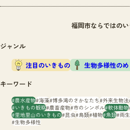
福岡市ならではのい
ジャンル
注目のいきもの
生物多様性のめ
キーワード
農水産物
海藻
博多湾のさかなたち
外来生物法
いきもの観察
農畜産物
市のシンボル
軟体動物
里地里山のいきもの
昆虫
鳥類
植物
魚類
両生
生物多様性