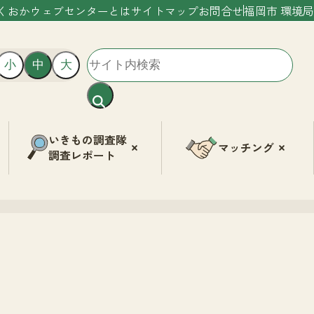
くおかウェブセンターとは
サイトマップ
お問合せ
福岡市 環境局
小
中
大
いきもの調査隊
マッチング
調査レポート