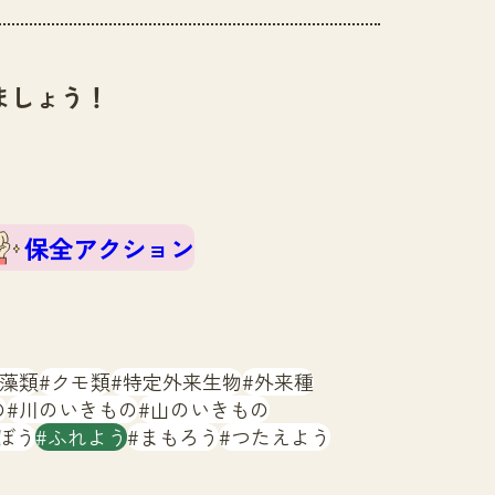
ましょう！
保全アクション
藻類
クモ類
特定外来生物
外来種
の
川のいきもの
山のいきもの
ぼう
ふれよう
まもろう
つたえよう