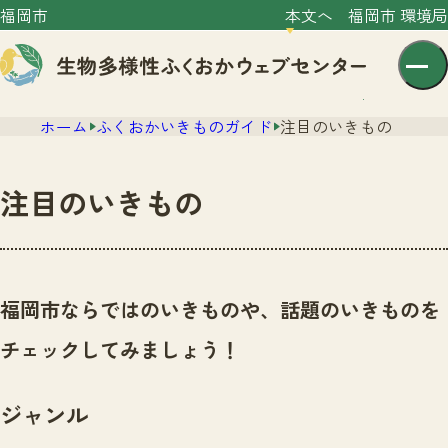
福岡市
本文へ
福岡市 環境局
ホーム
ふくおかいきものガイド
注目のいきもの
注目のいきもの
センター紹介
ニュース
福岡市ならではのいきものや、話題のいきものを
センター紹介TOP
サイトポリシー
チェックしてみましょう！
いきものガイド
プライバシーポリシー
ニュースTOP
市の取組み
ジャンル
イベント
いきものガイドTOP