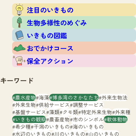
注目のいきもの
いきもの調査隊
注目のいきもの
生物多様性のめぐみ
調査レポート
いきもの図鑑
生物多様性のめぐみ
おでかけコース
いきもの図鑑
マッチング
保全アクション
調査レポートTOP
おでかけコース
調査結果
お問合せ
ふくおかいきものマップ
マッチングTOP
保全アクション
掲載申し込みフォーム
キーワード
農水産物
海藻
博多湾のさかなたち
外来生物法
外来生物
供給サービス
調整サービス
基盤サービス
藻類
クモ類
特定外来生物
外来種
文字サイズ
小
中
大
いきもの観察
農畜産物
市のシンボル
軟体動物
希少種
干潟のいきもの
海のいきもの
生物多様性ふくおかウェブセンターとは
水辺のいきもの
川のいきもの
山のいきもの