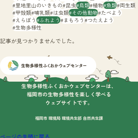
サイトマップ
里地里山のいきもの
昆虫
鳥類
植物
魚類
両生類
甲殻類
哺乳類
は虫類
その他動物
たべよう
えらぼう
ふれよう
まもろう
つたえよう
生物多様性
記事が見つかりませんでした。
生物多様性ふくおかウェブセンターは、
福岡市の生物多様性を楽しく学べる
ウェブサイトです。
福岡市 環境局 環境共生部 自然共生課
ページの先頭に戻る