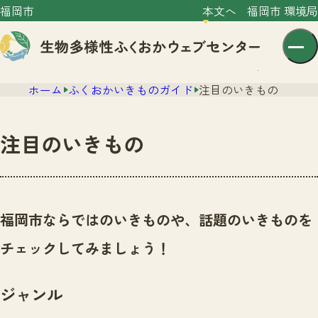
福岡市
本文へ
福岡市 環境局
ホーム
ふくおかいきものガイド
注目のいきもの
注目のいきもの
センター紹介
ニュース
福岡市ならではのいきものや、話題のいきものを
センター紹介TOP
サイトポリシー
チェックしてみましょう！
いきものガイド
プライバシーポリシー
ニュースTOP
市の取組み
ジャンル
イベント
いきものガイドTOP