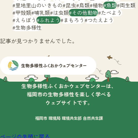
サイトマップ
里地里山のいきもの
昆虫
鳥類
植物
魚類
両生類
甲殻類
哺乳類
は虫類
その他動物
たべよう
えらぼう
ふれよう
まもろう
つたえよう
生物多様性
記事が見つかりませんでした。
生物多様性ふくおかウェブセンターは、
福岡市の生物多様性を楽しく学べる
ウェブサイトです。
福岡市 環境局 環境共生部 自然共生課
ページの先頭に戻る