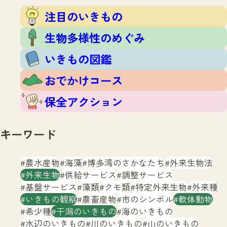
注目のいきもの
いきもの調査隊
注目のいきもの
生物多様性のめぐみ
調査レポート
いきもの図鑑
生物多様性のめぐみ
おでかけコース
いきもの図鑑
マッチング
保全アクション
調査レポートTOP
おでかけコース
調査結果
お問合せ
ふくおかいきものマップ
マッチングTOP
保全アクション
掲載申し込みフォーム
キーワード
農水産物
海藻
博多湾のさかなたち
外来生物法
外来生物
供給サービス
調整サービス
基盤サービス
藻類
クモ類
特定外来生物
外来種
文字サイズ
小
中
大
いきもの観察
農畜産物
市のシンボル
軟体動物
希少種
干潟のいきもの
海のいきもの
生物多様性ふくおかウェブセンターとは
水辺のいきもの
川のいきもの
山のいきもの