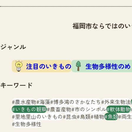
福岡市ならではのい
ジャンル
注目のいきもの
生物多様性のめ
キーワード
農水産物
海藻
博多湾のさかなたち
外来生物法
いきもの観察
農畜産物
市のシンボル
軟体動物
里地里山のいきもの
昆虫
鳥類
植物
魚類
両生
生物多様性