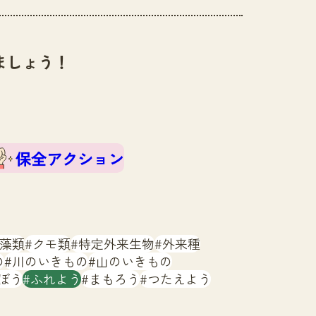
ましょう！
保全アクション
藻類
クモ類
特定外来生物
外来種
の
川のいきもの
山のいきもの
ぼう
ふれよう
まもろう
つたえよう