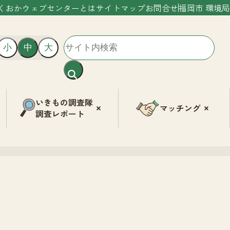
くおかウェブセンターとは
サイトマップ
お問合せ
福岡市 環境局
小
中
大
いきもの調査隊
マッチング
調査レポート