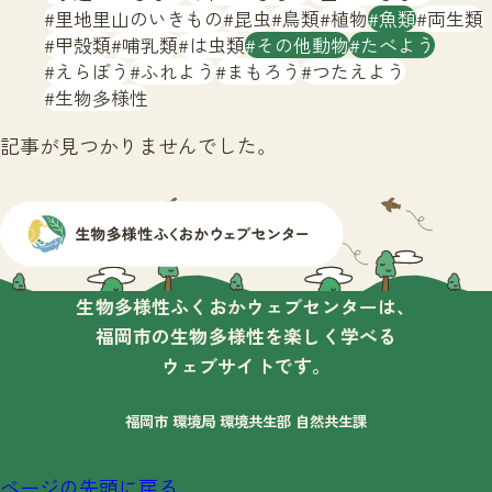
サイトマップ
里地里山のいきもの
昆虫
鳥類
植物
魚類
両生類
甲殻類
哺乳類
は虫類
その他動物
たべよう
えらぼう
ふれよう
まもろう
つたえよう
生物多様性
記事が見つかりませんでした。
生物多様性ふくおかウェブセンターは、
福岡市の生物多様性を楽しく学べる
ウェブサイトです。
福岡市 環境局 環境共生部 自然共生課
ページの先頭に戻る