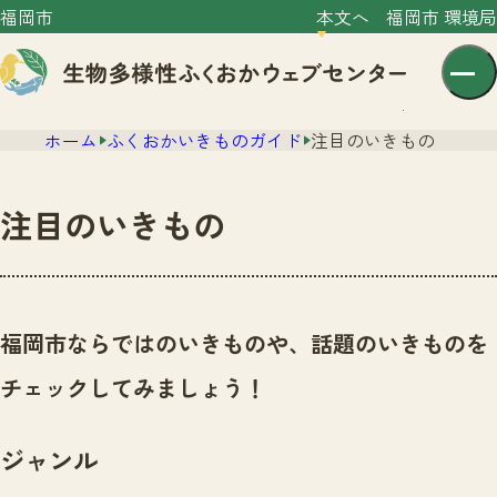
福岡市
本文へ
福岡市 環境局
ホーム
ふくおかいきものガイド
注目のいきもの
注目のいきもの
センター紹介
ニュース
福岡市ならではのいきものや、話題のいきものを
センター紹介TOP
サイトポリシー
チェックしてみましょう！
いきものガイド
プライバシーポリシー
ニュースTOP
市の取組み
ジャンル
イベント
いきものガイドTOP