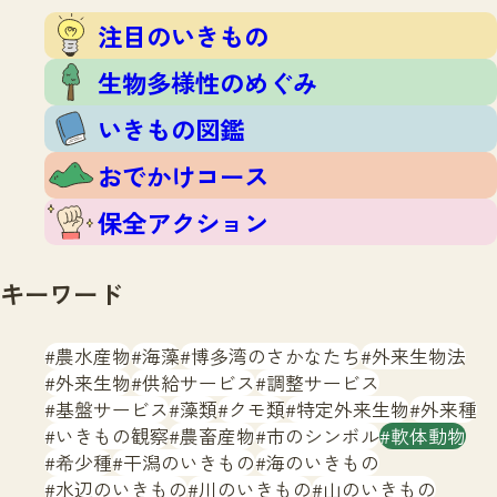
注目のいきもの
いきもの調査隊
注目のいきもの
生物多様性のめぐみ
調査レポート
いきもの図鑑
生物多様性のめぐみ
おでかけコース
いきもの図鑑
マッチング
保全アクション
調査レポートTOP
おでかけコース
調査結果
お問合せ
ふくおかいきものマップ
マッチングTOP
保全アクション
掲載申し込みフォーム
キーワード
農水産物
海藻
博多湾のさかなたち
外来生物法
外来生物
供給サービス
調整サービス
基盤サービス
藻類
クモ類
特定外来生物
外来種
文字サイズ
小
中
大
いきもの観察
農畜産物
市のシンボル
軟体動物
希少種
干潟のいきもの
海のいきもの
生物多様性ふくおかウェブセンターとは
水辺のいきもの
川のいきもの
山のいきもの