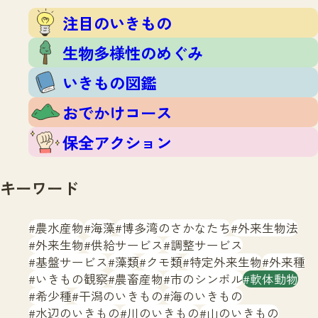
注目のいきもの
いきもの調査隊
注目のいきもの
生物多様性のめぐみ
調査レポート
いきもの図鑑
生物多様性のめぐみ
おでかけコース
いきもの図鑑
マッチング
保全アクション
調査レポートTOP
おでかけコース
調査結果
お問合せ
ふくおかいきものマップ
マッチングTOP
保全アクション
掲載申し込みフォーム
キーワード
農水産物
海藻
博多湾のさかなたち
外来生物法
外来生物
供給サービス
調整サービス
基盤サービス
藻類
クモ類
特定外来生物
外来種
文字サイズ
小
中
大
いきもの観察
農畜産物
市のシンボル
軟体動物
希少種
干潟のいきもの
海のいきもの
生物多様性ふくおかウェブセンターとは
水辺のいきもの
川のいきもの
山のいきもの