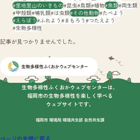
サイトマップ
里地里山のいきもの
昆虫
鳥類
植物
魚類
両生類
甲殻類
哺乳類
は虫類
その他動物
たべよう
えらぼう
ふれよう
まもろう
つたえよう
生物多様性
記事が見つかりませんでした。
生物多様性ふくおかウェブセンターは、
福岡市の生物多様性を楽しく学べる
ウェブサイトです。
福岡市 環境局 環境共生部 自然共生課
ページの先頭に戻る