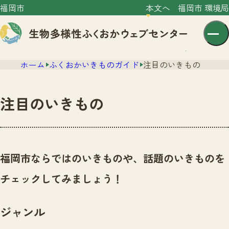
福岡市
本文へ
福岡市 環境局
ホーム
ふくおかいきものガイド
注目のいきもの
注目のいきもの
センター紹介
ニュース
福岡市ならではのいきものや、話題のいきものを
センター紹介TOP
サイトポリシー
チェックしてみましょう！
いきものガイド
プライバシーポリシー
ニュースTOP
市の取組み
ジャンル
イベント
いきものガイドTOP