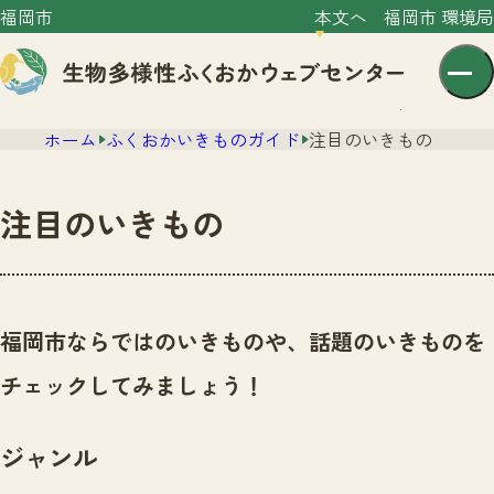
福岡市
本文へ
福岡市 環境局
ホーム
ふくおかいきものガイド
注目のいきもの
注目のいきもの
センター紹介
ニュース
福岡市ならではのいきものや、話題のいきものを
センター紹介TOP
サイトポリシー
チェックしてみましょう！
いきものガイド
プライバシーポリシー
ニュースTOP
市の取組み
ジャンル
イベント
いきものガイドTOP