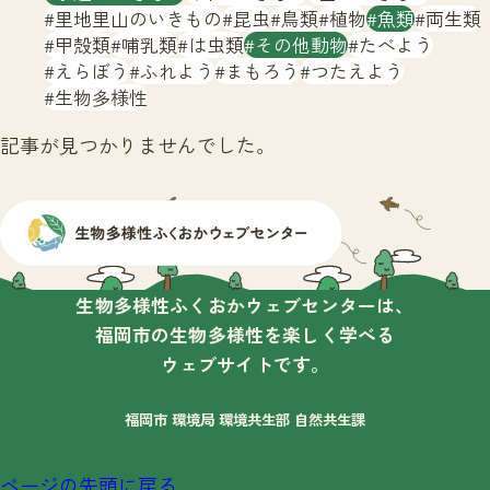
サイトマップ
里地里山のいきもの
昆虫
鳥類
植物
魚類
両生類
甲殻類
哺乳類
は虫類
その他動物
たべよう
えらぼう
ふれよう
まもろう
つたえよう
生物多様性
記事が見つかりませんでした。
生物多様性ふくおかウェブセンターは、
福岡市の生物多様性を楽しく学べる
ウェブサイトです。
福岡市 環境局 環境共生部 自然共生課
ページの先頭に戻る