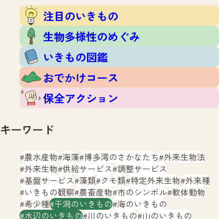
注目のいきもの
いきもの調査隊
注目のいきもの
生物多様性のめぐみ
調査レポート
いきもの図鑑
生物多様性のめぐみ
おでかけコース
いきもの図鑑
マッチング
保全アクション
調査レポートTOP
おでかけコース
調査結果
お問合せ
ふくおかいきものマップ
マッチングTOP
保全アクション
掲載申し込みフォーム
キーワード
農水産物
海藻
博多湾のさかなたち
外来生物法
外来生物
供給サービス
調整サービス
基盤サービス
藻類
クモ類
特定外来生物
外来種
文字サイズ
小
中
大
いきもの観察
農畜産物
市のシンボル
軟体動物
希少種
干潟のいきもの
海のいきもの
生物多様性ふくおかウェブセンターとは
水辺のいきもの
川のいきもの
山のいきもの