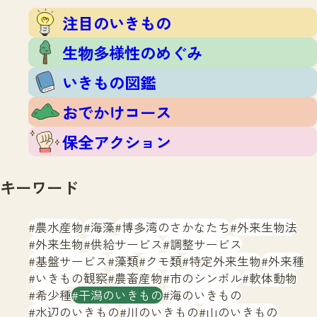
注目のいきもの
いきもの調査隊
注目のいきもの
生物多様性のめぐみ
調査レポート
いきもの図鑑
生物多様性のめぐみ
おでかけコース
いきもの図鑑
マッチング
保全アクション
調査レポートTOP
おでかけコース
調査結果
お問合せ
ふくおかいきものマップ
マッチングTOP
保全アクション
掲載申し込みフォーム
キーワード
農水産物
海藻
博多湾のさかなたち
外来生物法
外来生物
供給サービス
調整サービス
基盤サービス
藻類
クモ類
特定外来生物
外来種
文字サイズ
小
中
大
いきもの観察
農畜産物
市のシンボル
軟体動物
希少種
干潟のいきもの
海のいきもの
生物多様性ふくおかウェブセンターとは
水辺のいきもの
川のいきもの
山のいきもの