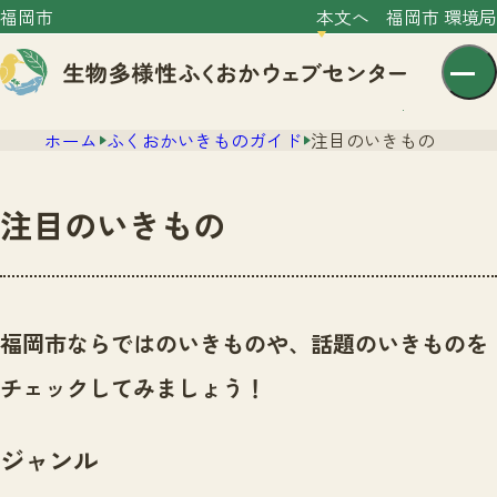
福岡市
本文へ
福岡市 環境局
ホーム
ふくおかいきものガイド
注目のいきもの
注目のいきもの
センター紹介
ニュース
福岡市ならではのいきものや、話題のいきものを
センター紹介TOP
サイトポリシー
チェックしてみましょう！
いきものガイド
プライバシーポリシー
ニュースTOP
市の取組み
ジャンル
イベント
いきものガイドTOP