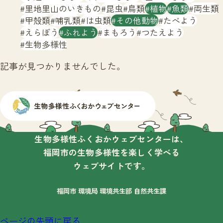
サイトマップ
里地里山のいきもの
昆虫
鳥類
植物
魚類
両生類
甲殻類
哺乳類
は虫類
その他動物
たべよう
えらぼう
ふれよう
まもろう
つたえよう
生物多様性
記事が見つかりませんでした。
生物多様性ふくおかウェブセンターは、
福岡市の生物多様性を楽しく学べる
ウェブサイトです。
福岡市 環境局 環境共生部 自然共生課
ページの先頭に戻る