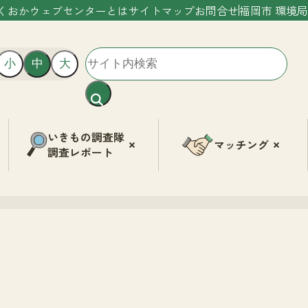
くおかウェブセンターとは
サイトマップ
お問合せ
福岡市 環境局
小
中
大
いきもの調査隊
マッチング
調査レポート