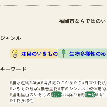
福岡市ならではのい
ジャンル
注目のいきもの
生物多様性のめ
キーワード
農水産物
海藻
博多湾のさかなたち
外来生物法
いきもの観察
農畜産物
市のシンボル
軟体動物
里地里山のいきもの
昆虫
鳥類
植物
魚類
両生
生物多様性