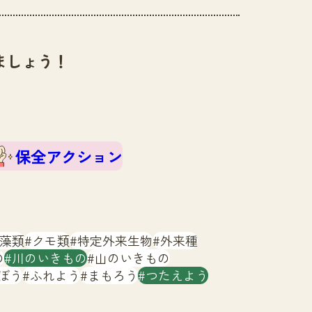
ましょう！
保全アクション
藻類
クモ類
特定外来生物
外来種
の
川のいきもの
山のいきもの
ぼう
ふれよう
まもろう
つたえよう