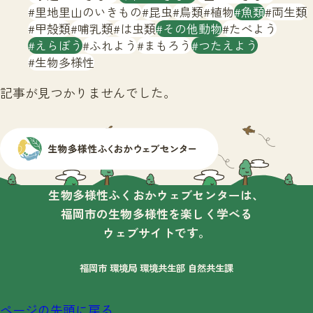
サイトマップ
里地里山のいきもの
昆虫
鳥類
植物
魚類
両生類
甲殻類
哺乳類
は虫類
その他動物
たべよう
えらぼう
ふれよう
まもろう
つたえよう
生物多様性
記事が見つかりませんでした。
生物多様性ふくおかウェブセンターは、
福岡市の生物多様性を楽しく学べる
ウェブサイトです。
福岡市 環境局 環境共生部 自然共生課
ページの先頭に戻る