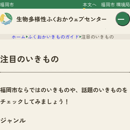
福岡市
本文へ
福岡市 環境局
ホーム
ふくおかいきものガイド
注目のいきもの
注目のいきもの
センター紹介
ニュース
福岡市ならではのいきものや、話題のいきものを
センター紹介TOP
サイトポリシー
チェックしてみましょう！
いきものガイド
プライバシーポリシー
ニュースTOP
市の取組み
ジャンル
イベント
いきものガイドTOP