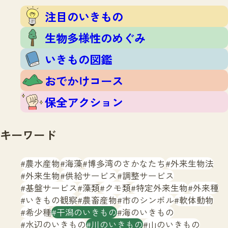
注目のいきもの
いきもの調査隊
注目のいきもの
生物多様性のめぐみ
調査レポート
いきもの図鑑
生物多様性のめぐみ
おでかけコース
いきもの図鑑
マッチング
保全アクション
調査レポートTOP
おでかけコース
調査結果
お問合せ
ふくおかいきものマップ
マッチングTOP
保全アクション
掲載申し込みフォーム
キーワード
農水産物
海藻
博多湾のさかなたち
外来生物法
外来生物
供給サービス
調整サービス
基盤サービス
藻類
クモ類
特定外来生物
外来種
文字サイズ
小
中
大
いきもの観察
農畜産物
市のシンボル
軟体動物
希少種
干潟のいきもの
海のいきもの
生物多様性ふくおかウェブセンターとは
水辺のいきもの
川のいきもの
山のいきもの