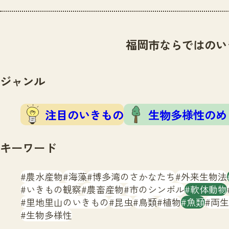
福岡市ならではのい
ジャンル
注目のいきもの
生物多様性のめ
キーワード
農水産物
海藻
博多湾のさかなたち
外来生物法
いきもの観察
農畜産物
市のシンボル
軟体動物
里地里山のいきもの
昆虫
鳥類
植物
魚類
両生
生物多様性