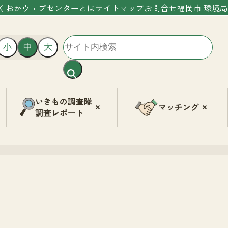
くおかウェブセンターとは
サイトマップ
お問合せ
福岡市 環境局
小
中
大
いきもの調査隊
マッチング
調査レポート