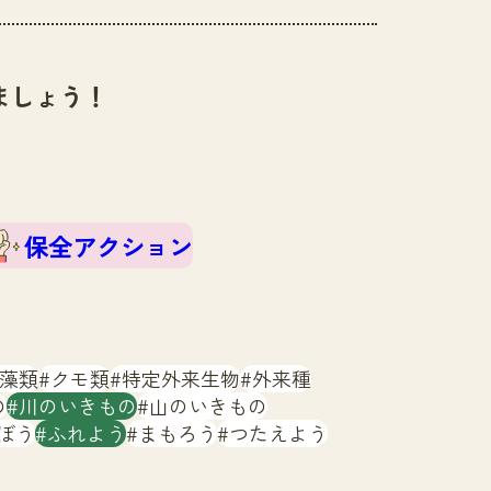
ましょう！
保全アクション
藻類
クモ類
特定外来生物
外来種
の
川のいきもの
山のいきもの
ぼう
ふれよう
まもろう
つたえよう