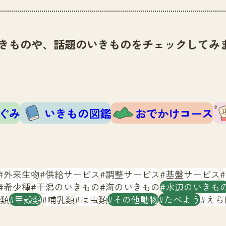
きものや、話題のいきものをチェックしてみ
ぐみ
いきもの図鑑
おでかけコース
外来生物
供給サービス
調整サービス
基盤サービス
希少種
干潟のいきもの
海のいきもの
水辺のいきも
類
甲殻類
哺乳類
は虫類
その他動物
たべよう
えら