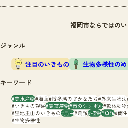
福岡市ならではのい
ジャンル
注目のいきもの
生物多様性のめ
キーワード
農水産物
海藻
博多湾のさかなたち
外来生物法
いきもの観察
農畜産物
市のシンボル
軟体動物
里地里山のいきもの
昆虫
鳥類
植物
魚類
両生
生物多様性