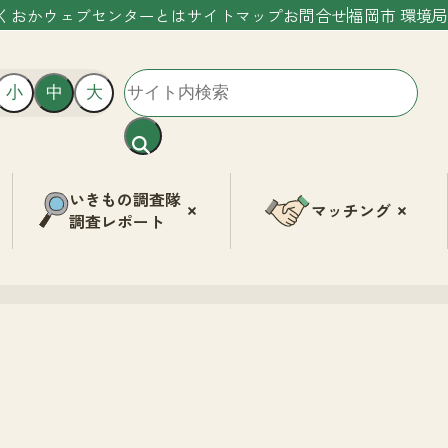
くおかウェブセンターとは
サイトマップ
お問合せ
福岡市 環境局
小
中
大
いきもの調査隊
マッチング
調査レポート