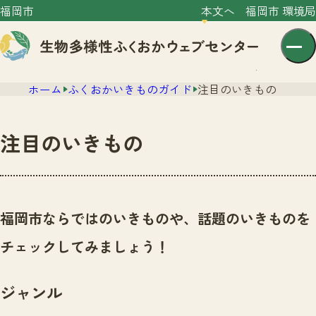
福岡市
本文へ
福岡市 環境局
ホーム
ふくおかいきものガイド
注目のいきもの
注目のいきもの
センター紹介
ニュース
福岡市ならではのいきものや、話題のいきものを
センター紹介TOP
サイトポリシー
チェックしてみましょう！
いきものガイド
プライバシーポリシー
ニュースTOP
市の取組み
ジャンル
イベント
いきものガイドTOP