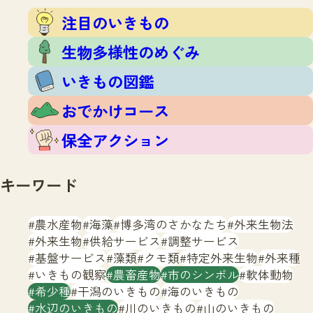
注目のいきもの
いきもの調査隊
注目のいきもの
生物多様性のめぐみ
調査レポート
いきもの図鑑
生物多様性のめぐみ
おでかけコース
いきもの図鑑
マッチング
保全アクション
調査レポートTOP
おでかけコース
調査結果
お問合せ
ふくおかいきものマップ
マッチングTOP
保全アクション
掲載申し込みフォーム
キーワード
農水産物
海藻
博多湾のさかなたち
外来生物法
外来生物
供給サービス
調整サービス
基盤サービス
藻類
クモ類
特定外来生物
外来種
文字サイズ
小
中
大
いきもの観察
農畜産物
市のシンボル
軟体動物
希少種
干潟のいきもの
海のいきもの
生物多様性ふくおかウェブセンターとは
水辺のいきもの
川のいきもの
山のいきもの