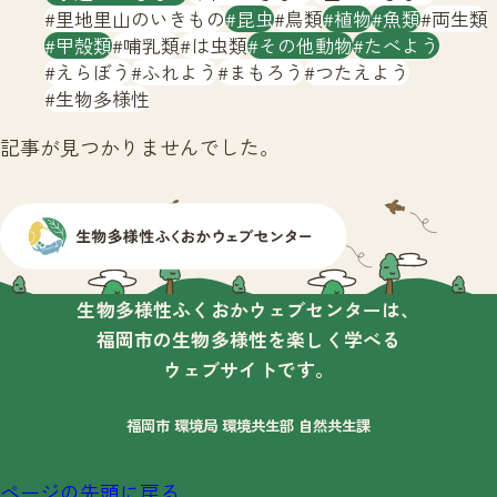
サイトマップ
里地里山のいきもの
昆虫
鳥類
植物
魚類
両生類
甲殻類
哺乳類
は虫類
その他動物
たべよう
えらぼう
ふれよう
まもろう
つたえよう
生物多様性
記事が見つかりませんでした。
生物多様性ふくおかウェブセンターは、
福岡市の生物多様性を楽しく学べる
ウェブサイトです。
福岡市 環境局 環境共生部 自然共生課
ページの先頭に戻る