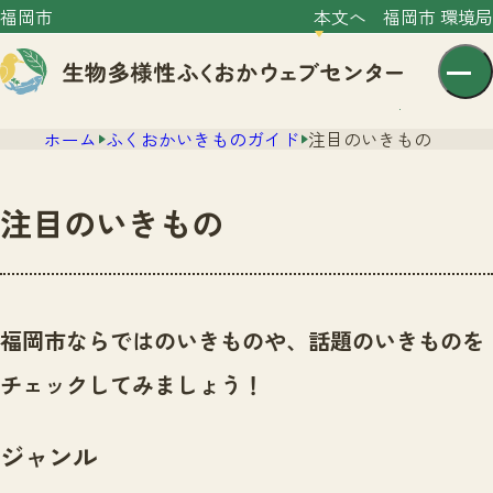
福岡市
本文へ
福岡市 環境局
ホーム
ふくおかいきものガイド
注目のいきもの
注目のいきもの
センター紹介
ニュース
福岡市ならではのいきものや、話題のいきものを
センター紹介TOP
サイトポリシー
チェックしてみましょう！
いきものガイド
プライバシーポリシー
ニュースTOP
市の取組み
ジャンル
イベント
いきものガイドTOP