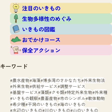
注目のいきもの
いきもの調査隊
注目のいきもの
生物多様性のめぐみ
調査レポート
いきもの図鑑
生物多様性のめぐみ
おでかけコース
いきもの図鑑
マッチング
保全アクション
調査レポートTOP
おでかけコース
調査結果
お問合せ
ふくおかいきものマップ
マッチングTOP
保全アクション
掲載申し込みフォーム
キーワード
農水産物
海藻
博多湾のさかなたち
外来生物法
外来生物
供給サービス
調整サービス
基盤サービス
藻類
クモ類
特定外来生物
外来種
文字サイズ
小
中
大
いきもの観察
農畜産物
市のシンボル
軟体動物
希少種
干潟のいきもの
海のいきもの
生物多様性ふくおかウェブセンターとは
水辺のいきもの
川のいきもの
山のいきもの