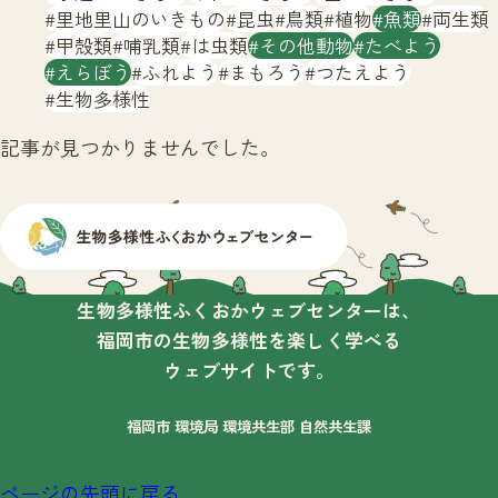
サイトマップ
里地里山のいきもの
昆虫
鳥類
植物
魚類
両生類
甲殻類
哺乳類
は虫類
その他動物
たべよう
えらぼう
ふれよう
まもろう
つたえよう
生物多様性
記事が見つかりませんでした。
生物多様性ふくおかウェブセンターは、
福岡市の生物多様性を楽しく学べる
ウェブサイトです。
福岡市 環境局 環境共生部 自然共生課
ページの先頭に戻る