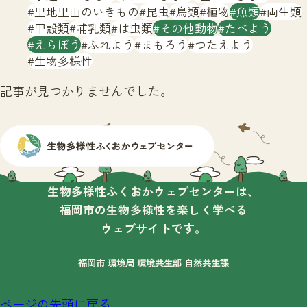
サイトマップ
里地里山のいきもの
昆虫
鳥類
植物
魚類
両生類
甲殻類
哺乳類
は虫類
その他動物
たべよう
えらぼう
ふれよう
まもろう
つたえよう
生物多様性
記事が見つかりませんでした。
生物多様性ふくおかウェブセンターは、
福岡市の生物多様性を楽しく学べる
ウェブサイトです。
福岡市 環境局 環境共生部 自然共生課
ページの先頭に戻る