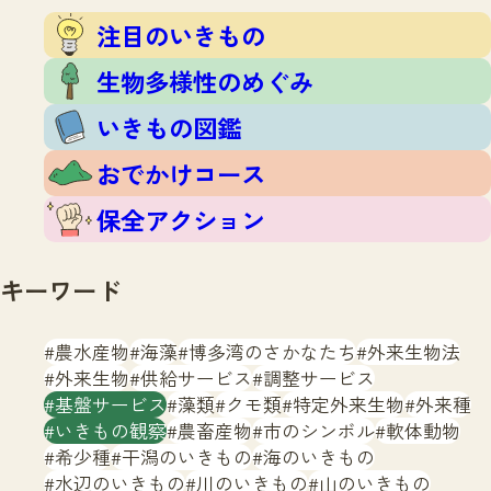
注目のいきもの
いきもの調査隊
注目のいきもの
生物多様性のめぐみ
調査レポート
いきもの図鑑
生物多様性のめぐみ
おでかけコース
いきもの図鑑
マッチング
保全アクション
調査レポートTOP
おでかけコース
調査結果
お問合せ
ふくおかいきものマップ
マッチングTOP
保全アクション
掲載申し込みフォーム
キーワード
農水産物
海藻
博多湾のさかなたち
外来生物法
外来生物
供給サービス
調整サービス
基盤サービス
藻類
クモ類
特定外来生物
外来種
文字サイズ
小
中
大
いきもの観察
農畜産物
市のシンボル
軟体動物
希少種
干潟のいきもの
海のいきもの
生物多様性ふくおかウェブセンターとは
水辺のいきもの
川のいきもの
山のいきもの