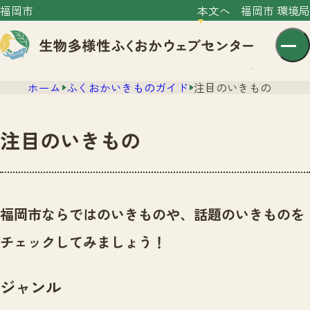
福岡市
本文へ
福岡市 環境局
ホーム
ふくおかいきものガイド
注目のいきもの
注目のいきもの
センター紹介
ニュース
福岡市ならではのいきものや、話題のいきものを
センター紹介TOP
サイトポリシー
チェックしてみましょう！
いきものガイド
プライバシーポリシー
ニュースTOP
市の取組み
ジャンル
イベント
いきものガイドTOP