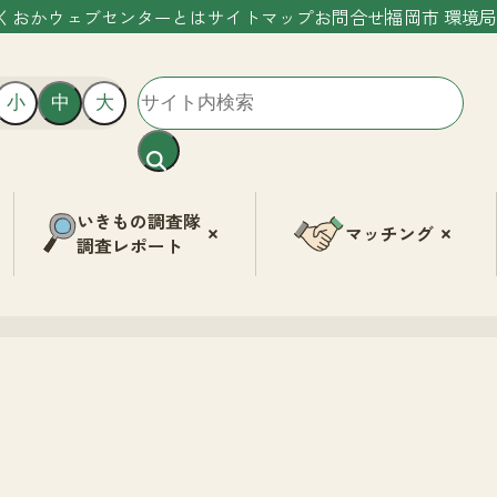
くおかウェブセンターとは
サイトマップ
お問合せ
福岡市 環境局
小
中
大
いきもの調査隊
マッチング
調査レポート