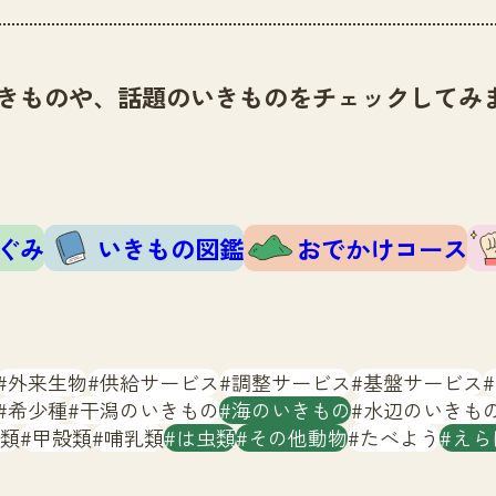
きものや、話題のいきものをチェックしてみ
ぐみ
いきもの図鑑
おでかけコース
外来生物
供給サービス
調整サービス
基盤サービス
希少種
干潟のいきもの
海のいきもの
水辺のいきも
類
甲殻類
哺乳類
は虫類
その他動物
たべよう
えら