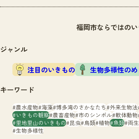
福岡市ならではのい
ジャンル
注目のいきもの
生物多様性のめ
キーワード
農水産物
海藻
博多湾のさかなたち
外来生物法
いきもの観察
農畜産物
市のシンボル
軟体動物
里地里山のいきもの
昆虫
鳥類
植物
魚類
両生
生物多様性