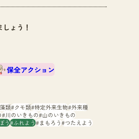
ましょう！
保全アクション
藻類
クモ類
特定外来生物
外来種
の
川のいきもの
山のいきもの
ぼう
ふれよう
まもろう
つたえよう