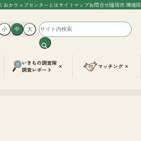
くおかウェブセンターとは
サイトマップ
お問合せ
福岡市 環境局
小
中
大
いきもの調査隊
マッチング
調査レポート