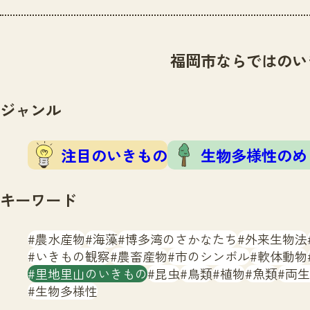
福岡市ならではのい
ジャンル
注目のいきもの
生物多様性のめ
キーワード
農水産物
海藻
博多湾のさかなたち
外来生物法
いきもの観察
農畜産物
市のシンボル
軟体動物
里地里山のいきもの
昆虫
鳥類
植物
魚類
両生
生物多様性