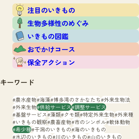
注目のいきもの
いきもの調査隊
注目のいきもの
生物多様性のめぐみ
調査レポート
いきもの図鑑
生物多様性のめぐみ
おでかけコース
いきもの図鑑
マッチング
保全アクション
調査レポートTOP
おでかけコース
調査結果
お問合せ
ふくおかいきものマップ
マッチングTOP
保全アクション
掲載申し込みフォーム
キーワード
農水産物
海藻
博多湾のさかなたち
外来生物法
外来生物
供給サービス
調整サービス
基盤サービス
藻類
クモ類
特定外来生物
外来種
文字サイズ
小
中
大
いきもの観察
農畜産物
市のシンボル
軟体動物
希少種
干潟のいきもの
海のいきもの
生物多様性ふくおかウェブセンターとは
水辺のいきもの
川のいきもの
山のいきもの