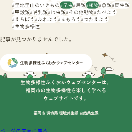
サイトマップ
里地里山のいきもの
昆虫
鳥類
植物
魚類
両生類
甲殻類
哺乳類
は虫類
その他動物
たべよう
えらぼう
ふれよう
まもろう
つたえよう
生物多様性
記事が見つかりませんでした。
生物多様性ふくおかウェブセンターは、
福岡市の生物多様性を楽しく学べる
ウェブサイトです。
福岡市 環境局 環境共生部 自然共生課
ページの先頭に戻る