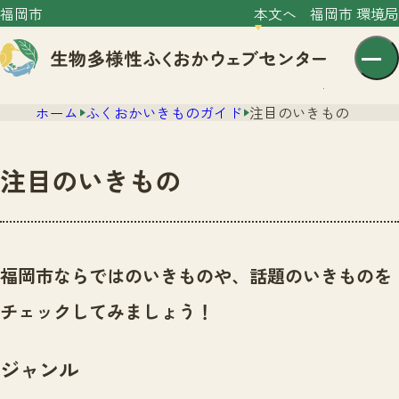
福岡市
本文へ
福岡市 環境局
ホーム
ふくおかいきものガイド
注目のいきもの
注目のいきもの
センター紹介
ニュース
福岡市ならではのいきものや、話題のいきものを
センター紹介TOP
サイトポリシー
チェックしてみましょう！
いきものガイド
プライバシーポリシー
ニュースTOP
市の取組み
ジャンル
イベント
いきものガイドTOP