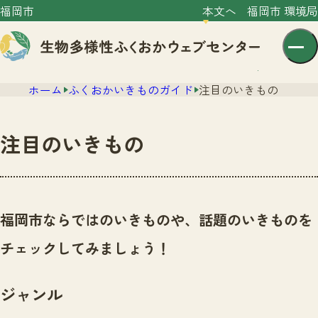
福岡市
本文へ
福岡市 環境局
ホーム
ふくおかいきものガイド
注目のいきもの
注目のいきもの
センター紹介
ニュース
福岡市ならではのいきものや、話題のいきものを
センター紹介TOP
サイトポリシー
チェックしてみましょう！
いきものガイド
プライバシーポリシー
ニュースTOP
市の取組み
ジャンル
イベント
いきものガイドTOP