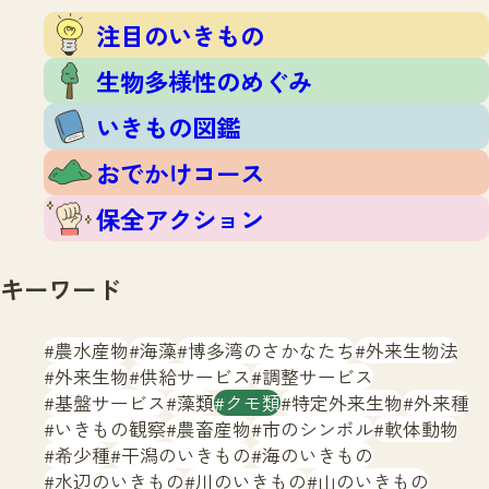
注目のいきもの
いきもの調査隊
注目のいきもの
生物多様性のめぐみ
調査レポート
いきもの図鑑
生物多様性のめぐみ
おでかけコース
いきもの図鑑
マッチング
保全アクション
調査レポートTOP
おでかけコース
調査結果
お問合せ
ふくおかいきものマップ
マッチングTOP
保全アクション
掲載申し込みフォーム
キーワード
農水産物
海藻
博多湾のさかなたち
外来生物法
外来生物
供給サービス
調整サービス
基盤サービス
藻類
クモ類
特定外来生物
外来種
文字サイズ
小
中
大
いきもの観察
農畜産物
市のシンボル
軟体動物
希少種
干潟のいきもの
海のいきもの
生物多様性ふくおかウェブセンターとは
水辺のいきもの
川のいきもの
山のいきもの