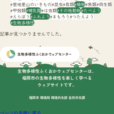
サイトマップ
里地里山のいきもの
昆虫
鳥類
植物
魚類
両生類
甲殻類
哺乳類
は虫類
その他動物
たべよう
えらぼう
ふれよう
まもろう
つたえよう
生物多様性
記事が見つかりませんでした。
生物多様性ふくおかウェブセンターは、
福岡市の生物多様性を楽しく学べる
ウェブサイトです。
福岡市 環境局 環境共生部 自然共生課
ページの先頭に戻る