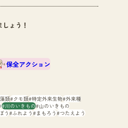
ましょう！
保全アクション
藻類
クモ類
特定外来生物
外来種
の
川のいきもの
山のいきもの
ぼう
ふれよう
まもろう
つたえよう