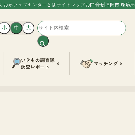
くおかウェブセンターとは
サイトマップ
お問合せ
福岡市 環境局
小
中
大
いきもの調査隊
マッチング
調査レポート