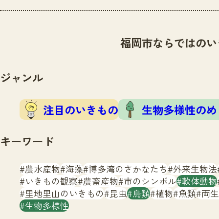
福岡市ならではのい
ジャンル
注目のいきもの
生物多様性のめ
キーワード
農水産物
海藻
博多湾のさかなたち
外来生物法
いきもの観察
農畜産物
市のシンボル
軟体動物
里地里山のいきもの
昆虫
鳥類
植物
魚類
両生
生物多様性