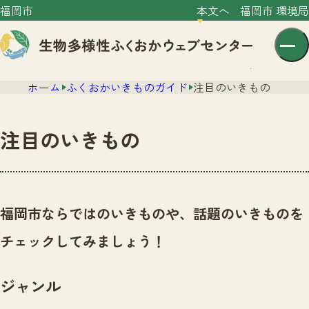
福岡市
本文へ
福岡市 環境局
ホーム
ふくおかいきものガイド
注目のいきもの
注目のいきもの
センター紹介
ニュース
福岡市ならではのいきものや、話題のいきものを
センター紹介TOP
サイトポリシー
チェックしてみましょう！
いきものガイド
プライバシーポリシー
ニュースTOP
市の取組み
ジャンル
イベント
いきものガイドTOP