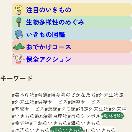
注目のいきもの
いきもの調査隊
注目のいきもの
生物多様性のめぐみ
調査レポート
いきもの図鑑
生物多様性のめぐみ
おでかけコース
いきもの図鑑
マッチング
保全アクション
調査レポートTOP
おでかけコース
調査結果
お問合せ
ふくおかいきものマップ
マッチングTOP
保全アクション
掲載申し込みフォーム
キーワード
農水産物
海藻
博多湾のさかなたち
外来生物法
外来生物
供給サービス
調整サービス
基盤サービス
藻類
クモ類
特定外来生物
外来種
文字サイズ
小
中
大
いきもの観察
農畜産物
市のシンボル
軟体動物
希少種
干潟のいきもの
海のいきもの
生物多様性ふくおかウェブセンターとは
水辺のいきもの
川のいきもの
山のいきもの