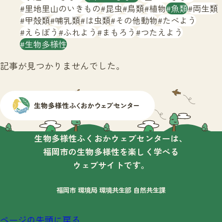
サイトマップ
里地里山のいきもの
昆虫
鳥類
植物
魚類
両生類
甲殻類
哺乳類
は虫類
その他動物
たべよう
えらぼう
ふれよう
まもろう
つたえよう
生物多様性
記事が見つかりませんでした。
生物多様性ふくおかウェブセンターは、
福岡市の生物多様性を楽しく学べる
ウェブサイトです。
福岡市 環境局 環境共生部 自然共生課
ページの先頭に戻る