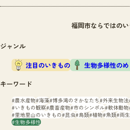
福岡市ならではのい
ジャンル
注目のいきもの
生物多様性のめ
キーワード
農水産物
海藻
博多湾のさかなたち
外来生物法
いきもの観察
農畜産物
市のシンボル
軟体動物
里地里山のいきもの
昆虫
鳥類
植物
魚類
両生
生物多様性