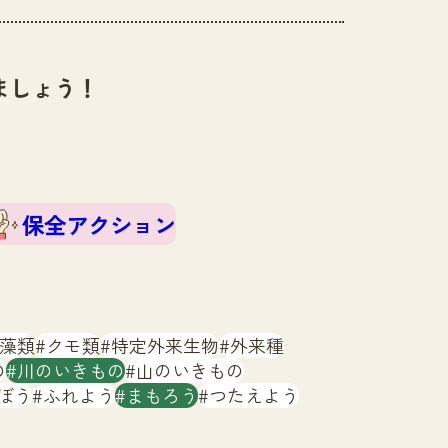
ましょう！
保全アクション
藻類
クモ類
特定外来生物
外来種
の
川のいきもの
山のいきもの
ぼう
ふれよう
まもろう
つたえよう