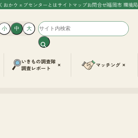
くおかウェブセンターとは
サイトマップ
お問合せ
福岡市 環境局
小
中
大
いきもの調査隊
マッチング
調査レポート