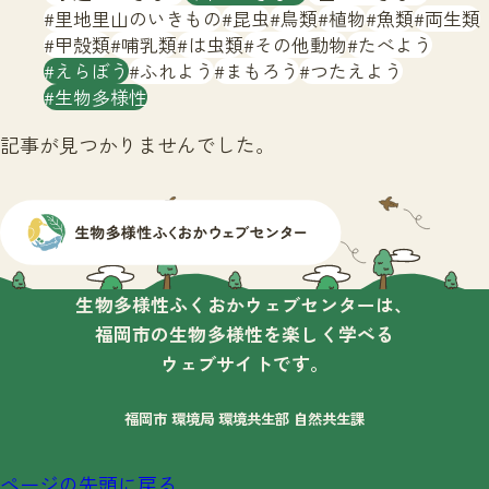
サイトマップ
里地里山のいきもの
昆虫
鳥類
植物
魚類
両生類
甲殻類
哺乳類
は虫類
その他動物
たべよう
えらぼう
ふれよう
まもろう
つたえよう
生物多様性
記事が見つかりませんでした。
生物多様性ふくおかウェブセンターは、
福岡市の生物多様性を楽しく学べる
ウェブサイトです。
福岡市 環境局 環境共生部 自然共生課
ページの先頭に戻る