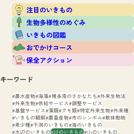
注目のいきもの
いきもの調査隊
注目のいきもの
生物多様性のめぐみ
調査レポート
いきもの図鑑
生物多様性のめぐみ
おでかけコース
いきもの図鑑
マッチング
保全アクション
調査レポートTOP
おでかけコース
調査結果
お問合せ
ふくおかいきものマップ
マッチングTOP
保全アクション
掲載申し込みフォーム
キーワード
農水産物
海藻
博多湾のさかなたち
外来生物法
外来生物
供給サービス
調整サービス
基盤サービス
藻類
クモ類
特定外来生物
外来種
文字サイズ
小
中
大
いきもの観察
農畜産物
市のシンボル
軟体動物
希少種
干潟のいきもの
海のいきもの
生物多様性ふくおかウェブセンターとは
水辺のいきもの
川のいきもの
山のいきもの