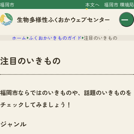
福岡市
本文へ
福岡市 環境局
ホーム
ふくおかいきものガイド
注目のいきもの
注目のいきもの
センター紹介
ニュース
福岡市ならではのいきものや、話題のいきものを
センター紹介TOP
サイトポリシー
チェックしてみましょう！
いきものガイド
プライバシーポリシー
ニュースTOP
市の取組み
ジャンル
イベント
いきものガイドTOP