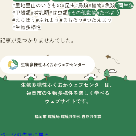
サイトマップ
里地里山のいきもの
昆虫
鳥類
植物
魚類
両生類
甲殻類
哺乳類
は虫類
その他動物
たべよう
えらぼう
ふれよう
まもろう
つたえよう
生物多様性
記事が見つかりませんでした。
生物多様性ふくおかウェブセンターは、
福岡市の生物多様性を楽しく学べる
ウェブサイトです。
福岡市 環境局 環境共生部 自然共生課
ページの先頭に戻る