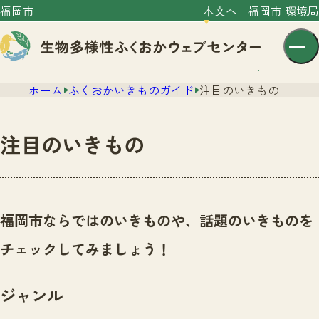
福岡市
本文へ
福岡市 環境局
ホーム
ふくおかいきものガイド
注目のいきもの
注目のいきもの
センター紹介
ニュース
福岡市ならではのいきものや、話題のいきものを
センター紹介TOP
サイトポリシー
チェックしてみましょう！
いきものガイド
プライバシーポリシー
ニュースTOP
市の取組み
ジャンル
イベント
いきものガイドTOP