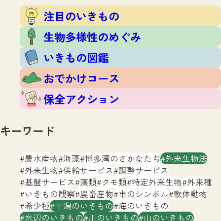
注目のいきもの
いきもの調査隊
注目のいきもの
生物多様性のめぐみ
調査レポート
いきもの図鑑
生物多様性のめぐみ
おでかけコース
いきもの図鑑
マッチング
保全アクション
調査レポートTOP
おでかけコース
調査結果
お問合せ
ふくおかいきものマップ
マッチングTOP
保全アクション
掲載申し込みフォーム
キーワード
農水産物
海藻
博多湾のさかなたち
外来生物法
外来生物
供給サービス
調整サービス
基盤サービス
藻類
クモ類
特定外来生物
外来種
文字サイズ
小
中
大
いきもの観察
農畜産物
市のシンボル
軟体動物
希少種
干潟のいきもの
海のいきもの
生物多様性ふくおかウェブセンターとは
水辺のいきもの
川のいきもの
山のいきもの