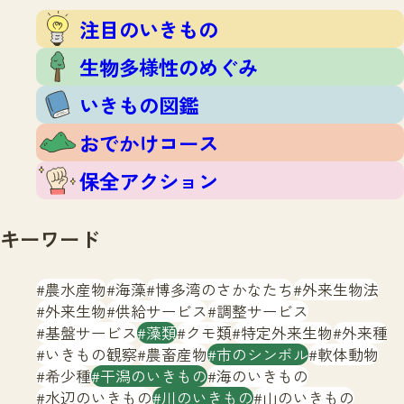
注目のいきもの
いきもの調査隊
注目のいきもの
生物多様性のめぐみ
調査レポート
いきもの図鑑
生物多様性のめぐみ
おでかけコース
いきもの図鑑
マッチング
保全アクション
調査レポートTOP
おでかけコース
調査結果
お問合せ
ふくおかいきものマップ
マッチングTOP
保全アクション
掲載申し込みフォーム
キーワード
農水産物
海藻
博多湾のさかなたち
外来生物法
外来生物
供給サービス
調整サービス
基盤サービス
藻類
クモ類
特定外来生物
外来種
文字サイズ
小
中
大
いきもの観察
農畜産物
市のシンボル
軟体動物
希少種
干潟のいきもの
海のいきもの
生物多様性ふくおかウェブセンターとは
水辺のいきもの
川のいきもの
山のいきもの