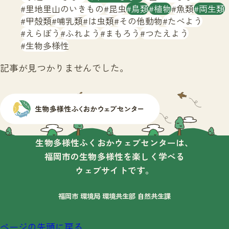
サイトマップ
里地里山のいきもの
昆虫
鳥類
植物
魚類
両生類
甲殻類
哺乳類
は虫類
その他動物
たべよう
えらぼう
ふれよう
まもろう
つたえよう
生物多様性
記事が見つかりませんでした。
生物多様性ふくおかウェブセンターは、
福岡市の生物多様性を楽しく学べる
ウェブサイトです。
福岡市 環境局 環境共生部 自然共生課
ページの先頭に戻る