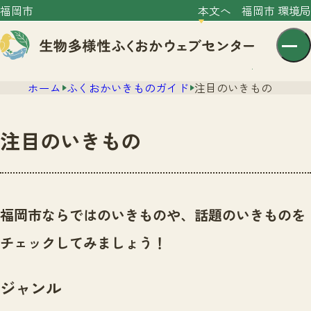
福岡市
本文へ
福岡市 環境局
ホーム
ふくおかいきものガイド
注目のいきもの
注目のいきもの
センター紹介
ニュース
福岡市ならではのいきものや、話題のいきものを
センター紹介TOP
サイトポリシー
チェックしてみましょう！
いきものガイド
プライバシーポリシー
ニュースTOP
市の取組み
ジャンル
イベント
いきものガイドTOP