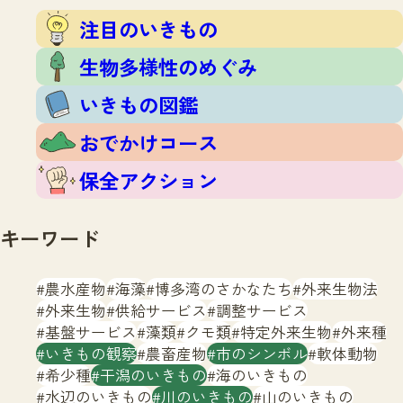
注目のいきもの
いきもの調査隊
注目のいきもの
生物多様性のめぐみ
調査レポート
いきもの図鑑
生物多様性のめぐみ
おでかけコース
いきもの図鑑
マッチング
保全アクション
調査レポートTOP
おでかけコース
調査結果
お問合せ
ふくおかいきものマップ
マッチングTOP
保全アクション
掲載申し込みフォーム
キーワード
農水産物
海藻
博多湾のさかなたち
外来生物法
外来生物
供給サービス
調整サービス
基盤サービス
藻類
クモ類
特定外来生物
外来種
文字サイズ
小
中
大
いきもの観察
農畜産物
市のシンボル
軟体動物
希少種
干潟のいきもの
海のいきもの
生物多様性ふくおかウェブセンターとは
水辺のいきもの
川のいきもの
山のいきもの