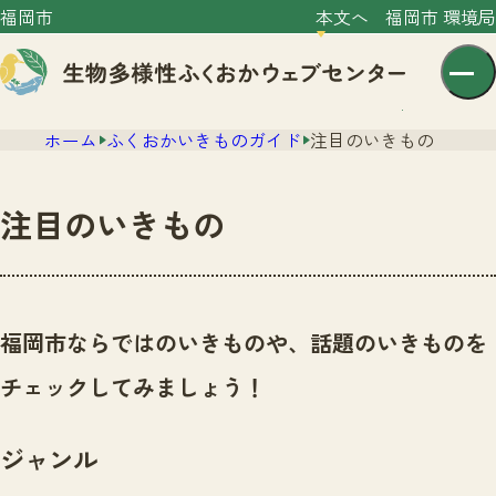
福岡市
本文へ
福岡市 環境局
ホーム
ふくおかいきものガイド
注目のいきもの
注目のいきもの
センター紹介
ニュース
福岡市ならではのいきものや、話題のいきものを
センター紹介TOP
サイトポリシー
チェックしてみましょう！
いきものガイド
プライバシーポリシー
ニュースTOP
市の取組み
ジャンル
イベント
いきものガイドTOP