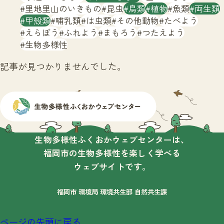
サイトマップ
里地里山のいきもの
昆虫
鳥類
植物
魚類
両生類
甲殻類
哺乳類
は虫類
その他動物
たべよう
えらぼう
ふれよう
まもろう
つたえよう
生物多様性
記事が見つかりませんでした。
生物多様性ふくおかウェブセンターは、
福岡市の生物多様性を楽しく学べる
ウェブサイトです。
福岡市 環境局 環境共生部 自然共生課
ページの先頭に戻る