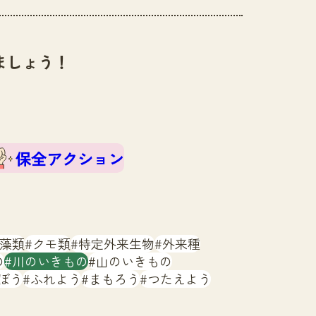
ましょう！
保全アクション
藻類
クモ類
特定外来生物
外来種
の
川のいきもの
山のいきもの
ぼう
ふれよう
まもろう
つたえよう