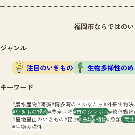
福岡市ならではのい
ジャンル
注目のいきもの
生物多様性のめ
キーワード
農水産物
海藻
博多湾のさかなたち
外来生物法
いきもの観察
農畜産物
市のシンボル
軟体動物
里地里山のいきもの
昆虫
鳥類
植物
魚類
両生
生物多様性