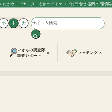
くおかウェブセンターとは
サイトマップ
お問合せ
福岡市 環境局
小
中
大
いきもの調査隊
マッチング
調査レポート