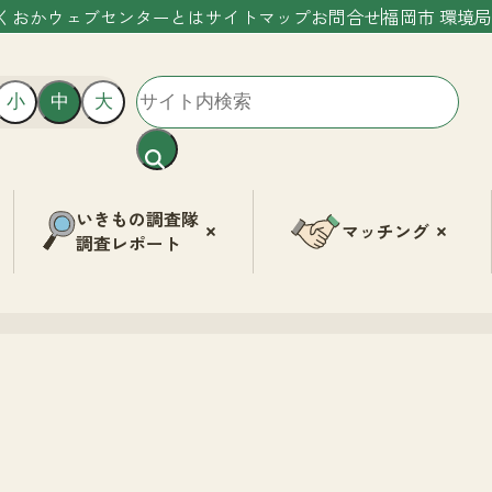
くおかウェブセンターとは
サイトマップ
お問合せ
福岡市 環境局
小
中
大
いきもの調査隊
マッチング
調査レポート