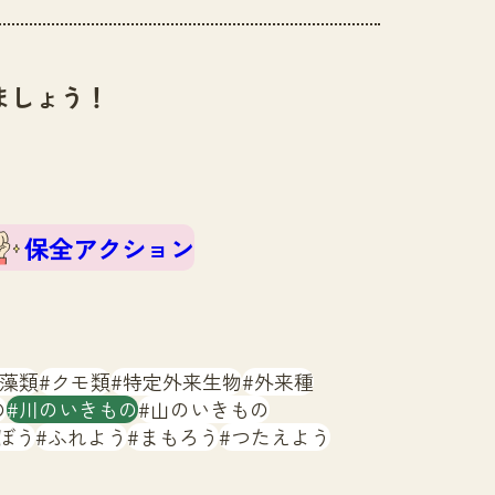
ましょう！
保全アクション
藻類
クモ類
特定外来生物
外来種
の
川のいきもの
山のいきもの
ぼう
ふれよう
まもろう
つたえよう