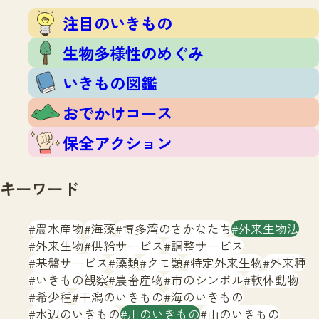
注目のいきもの
いきもの調査隊
注目のいきもの
生物多様性のめぐみ
調査レポート
いきもの図鑑
生物多様性のめぐみ
おでかけコース
いきもの図鑑
マッチング
保全アクション
調査レポートTOP
おでかけコース
調査結果
お問合せ
ふくおかいきものマップ
マッチングTOP
保全アクション
掲載申し込みフォーム
キーワード
農水産物
海藻
博多湾のさかなたち
外来生物法
外来生物
供給サービス
調整サービス
基盤サービス
藻類
クモ類
特定外来生物
外来種
文字サイズ
小
中
大
いきもの観察
農畜産物
市のシンボル
軟体動物
希少種
干潟のいきもの
海のいきもの
生物多様性ふくおかウェブセンターとは
水辺のいきもの
川のいきもの
山のいきもの