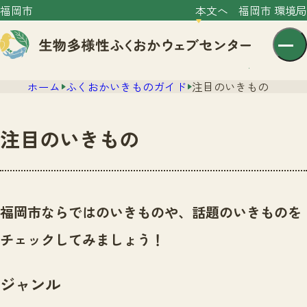
福岡市
本文へ
福岡市 環境局
ホーム
ふくおかいきものガイド
注目のいきもの
注目のいきもの
センター紹介
ニュース
福岡市ならではのいきものや、話題のいきものを
センター紹介TOP
サイトポリシー
チェックしてみましょう！
いきものガイド
プライバシーポリシー
ニュースTOP
市の取組み
ジャンル
イベント
いきものガイドTOP