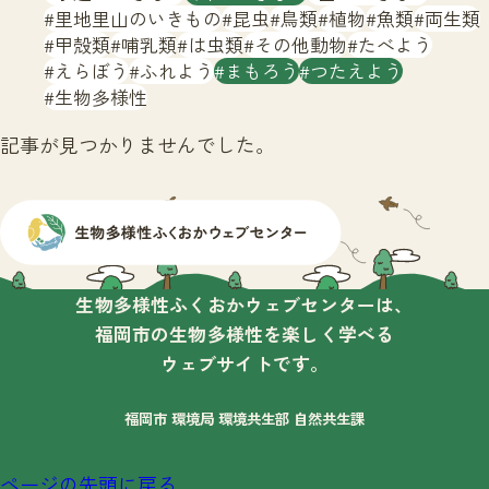
サイトマップ
里地里山のいきもの
昆虫
鳥類
植物
魚類
両生類
甲殻類
哺乳類
は虫類
その他動物
たべよう
えらぼう
ふれよう
まもろう
つたえよう
生物多様性
記事が見つかりませんでした。
生物多様性ふくおかウェブセンターは、
福岡市の生物多様性を楽しく学べる
ウェブサイトです。
福岡市 環境局 環境共生部 自然共生課
ページの先頭に戻る