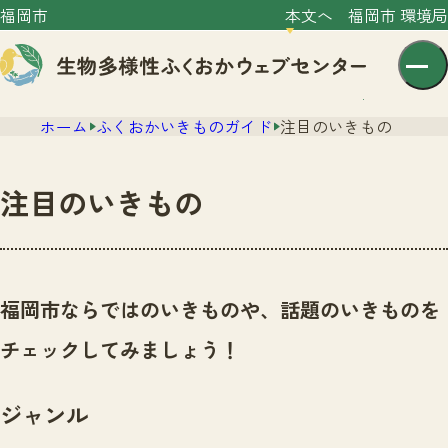
福岡市
本文へ
福岡市 環境局
ホーム
ふくおかいきものガイド
注目のいきもの
注目のいきもの
センター紹介
ニュース
福岡市ならではのいきものや、話題のいきものを
センター紹介TOP
サイトポリシー
チェックしてみましょう！
いきものガイド
プライバシーポリシー
ニュースTOP
市の取組み
ジャンル
イベント
いきものガイドTOP