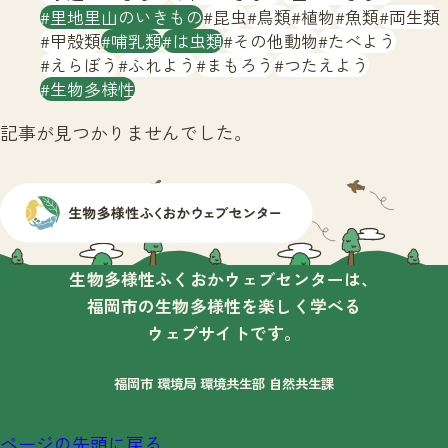
サイトマップ
里地里山のいきもの
昆虫
鳥類
植物
魚類
両生類
甲殻類
哺乳類
は虫類
その他動物
たべよう
えらぼう
ふれよう
まもろう
つたえよう
生物多様性
記事が見つかりませんでした。
生物多様性ふくおかウェブセンターは、
福岡市の生物多様性を楽しく学べる
ウェブサイトです。
福岡市 環境局 環境共生部 自然共生課
ページの先頭に戻る