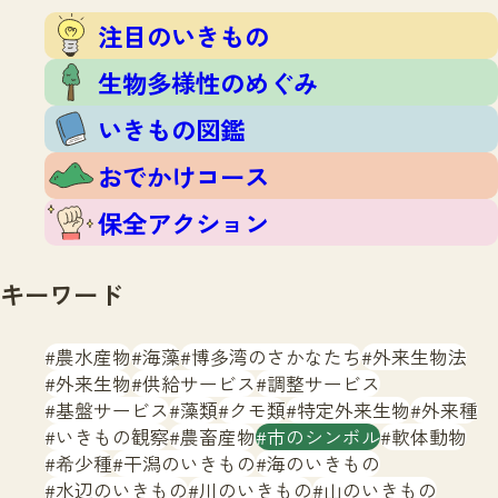
注目のいきもの
いきもの調査隊
注目のいきもの
生物多様性のめぐみ
調査レポート
いきもの図鑑
生物多様性のめぐみ
おでかけコース
いきもの図鑑
マッチング
保全アクション
調査レポートTOP
おでかけコース
調査結果
お問合せ
ふくおかいきものマップ
マッチングTOP
保全アクション
掲載申し込みフォーム
キーワード
農水産物
海藻
博多湾のさかなたち
外来生物法
外来生物
供給サービス
調整サービス
基盤サービス
藻類
クモ類
特定外来生物
外来種
文字サイズ
小
中
大
いきもの観察
農畜産物
市のシンボル
軟体動物
希少種
干潟のいきもの
海のいきもの
生物多様性ふくおかウェブセンターとは
水辺のいきもの
川のいきもの
山のいきもの