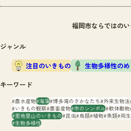
福岡市ならではのい
ジャンル
注目のいきもの
生物多様性のめ
キーワード
農水産物
海藻
博多湾のさかなたち
外来生物法
いきもの観察
農畜産物
市のシンボル
軟体動物
里地里山のいきもの
昆虫
鳥類
植物
魚類
両生
生物多様性