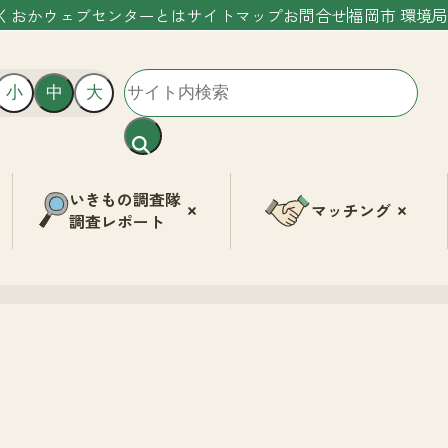
くおかウェブセンターとは
サイトマップ
お問合せ
福岡市 環境局
小
中
大
いきもの調査隊
マッチング
調査レポート