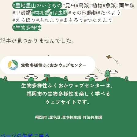
サイトマップ
里地里山のいきもの
昆虫
鳥類
植物
魚類
両生類
甲殻類
哺乳類
は虫類
その他動物
たべよう
えらぼう
ふれよう
まもろう
つたえよう
生物多様性
記事が見つかりませんでした。
生物多様性ふくおかウェブセンターは、
福岡市の生物多様性を楽しく学べる
ウェブサイトです。
福岡市 環境局 環境共生部 自然共生課
ページの先頭に戻る