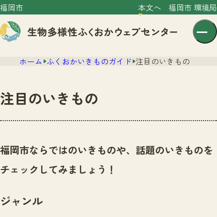
福岡市
本文へ
福岡市 環境局
ホーム
ふくおかいきものガイド
注目のいきもの
注目のいきもの
センター紹介
ニュース
福岡市ならではのいきものや、話題のいきものを
センター紹介TOP
サイトポリシー
チェックしてみましょう！
いきものガイド
プライバシーポリシー
ニュースTOP
市の取組み
ジャンル
イベント
いきものガイドTOP