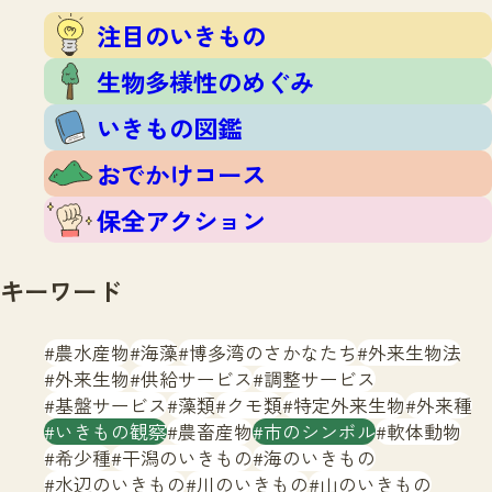
注目のいきもの
いきもの調査隊
注目のいきもの
生物多様性のめぐみ
調査レポート
いきもの図鑑
生物多様性のめぐみ
おでかけコース
いきもの図鑑
マッチング
保全アクション
調査レポートTOP
おでかけコース
調査結果
お問合せ
ふくおかいきものマップ
マッチングTOP
保全アクション
掲載申し込みフォーム
キーワード
農水産物
海藻
博多湾のさかなたち
外来生物法
外来生物
供給サービス
調整サービス
基盤サービス
藻類
クモ類
特定外来生物
外来種
文字サイズ
小
中
大
いきもの観察
農畜産物
市のシンボル
軟体動物
希少種
干潟のいきもの
海のいきもの
生物多様性ふくおかウェブセンターとは
水辺のいきもの
川のいきもの
山のいきもの