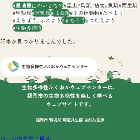
サイトマップ
里地里山のいきもの
昆虫
鳥類
植物
魚類
両生類
甲殻類
哺乳類
は虫類
その他動物
たべよう
えらぼう
ふれよう
まもろう
つたえよう
生物多様性
記事が見つかりませんでした。
生物多様性ふくおかウェブセンターは、
福岡市の生物多様性を楽しく学べる
ウェブサイトです。
福岡市 環境局 環境共生部 自然共生課
ページの先頭に戻る