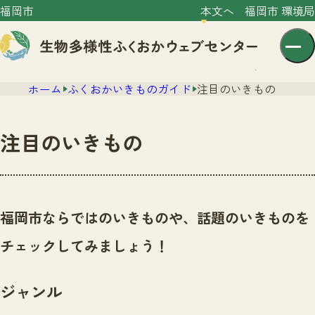
福岡市
本文へ
福岡市 環境局
ホーム
ふくおかいきものガイド
注目のいきもの
注目のいきもの
センター紹介
ニュース
福岡市ならではのいきものや、話題のいきものを
センター紹介TOP
サイトポリシー
チェックしてみましょう！
いきものガイド
プライバシーポリシー
ニュースTOP
市の取組み
ジャンル
イベント
いきものガイドTOP