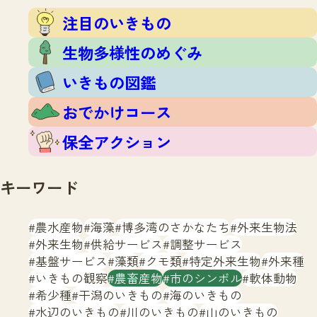
注目のいきもの
いきもの調査隊
注目のいきもの
生物多様性のめぐみ
調査レポート
いきもの図鑑
生物多様性のめぐみ
おでかけコース
いきもの図鑑
マッチング
保全アクション
調査レポートTOP
おでかけコース
調査結果
お問合せ
ふくおかいきものマップ
マッチングTOP
保全アクション
掲載申し込みフォーム
キーワード
農水産物
海藻
博多湾のさかなたち
外来生物法
外来生物
供給サービス
調整サービス
基盤サービス
藻類
クモ類
特定外来生物
外来種
文字サイズ
小
中
大
いきもの観察
農畜産物
市のシンボル
軟体動物
希少種
干潟のいきもの
海のいきもの
生物多様性ふくおかウェブセンターとは
水辺のいきもの
川のいきもの
山のいきもの