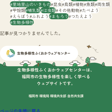
サイトマップ
里地里山のいきもの
昆虫
鳥類
植物
魚類
両生類
甲殻類
哺乳類
は虫類
その他動物
たべよう
えらぼう
ふれよう
まもろう
つたえよう
生物多様性
記事が見つかりませんでした。
生物多様性ふくおかウェブセンターは、
福岡市の生物多様性を楽しく学べる
ウェブサイトです。
福岡市 環境局 環境共生部 自然共生課
ページの先頭に戻る