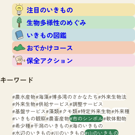
注目のいきもの
いきもの調査隊
注目のいきもの
生物多様性のめぐみ
調査レポート
いきもの図鑑
生物多様性のめぐみ
おでかけコース
いきもの図鑑
マッチング
保全アクション
調査レポートTOP
おでかけコース
調査結果
お問合せ
ふくおかいきものマップ
マッチングTOP
保全アクション
掲載申し込みフォーム
キーワード
農水産物
海藻
博多湾のさかなたち
外来生物法
外来生物
供給サービス
調整サービス
基盤サービス
藻類
クモ類
特定外来生物
外来種
文字サイズ
小
中
大
いきもの観察
農畜産物
市のシンボル
軟体動物
希少種
干潟のいきもの
海のいきもの
生物多様性ふくおかウェブセンターとは
水辺のいきもの
川のいきもの
山のいきもの