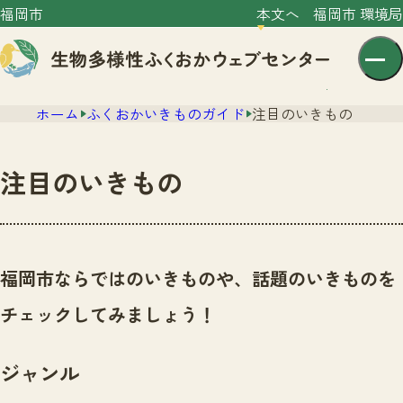
福岡市
本文へ
福岡市 環境局
ホーム
ふくおかいきものガイド
注目のいきもの
注目のいきもの
センター紹介
ニュース
福岡市ならではのいきものや、話題のいきものを
センター紹介TOP
サイトポリシー
チェックしてみましょう！
いきものガイド
プライバシーポリシー
ニュースTOP
市の取組み
ジャンル
イベント
いきものガイドTOP