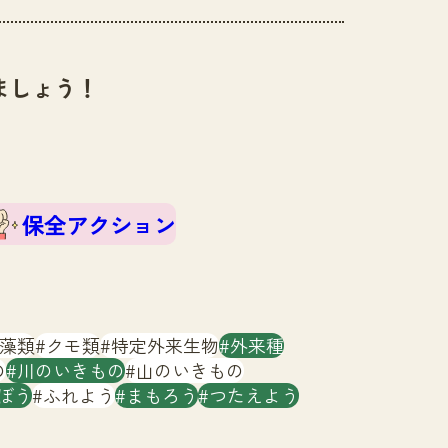
ましょう！
保全アクション
藻類
クモ類
特定外来生物
外来種
の
川のいきもの
山のいきもの
ぼう
ふれよう
まもろう
つたえよう