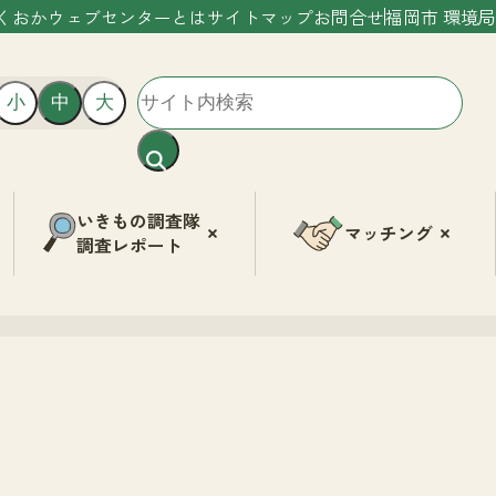
くおかウェブセンターとは
サイトマップ
お問合せ
福岡市 環境局
小
中
大
いきもの調査隊
マッチング
調査レポート