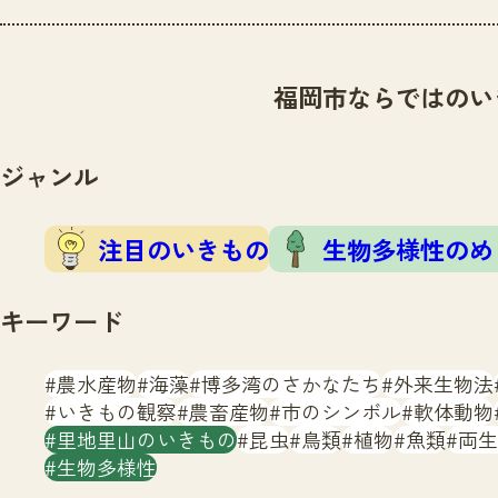
福岡市ならではのい
ジャンル
注目のいきもの
生物多様性のめ
キーワード
農水産物
海藻
博多湾のさかなたち
外来生物法
いきもの観察
農畜産物
市のシンボル
軟体動物
里地里山のいきもの
昆虫
鳥類
植物
魚類
両生
生物多様性