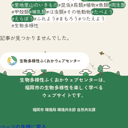
サイトマップ
里地里山のいきもの
昆虫
鳥類
植物
魚類
両生類
甲殻類
哺乳類
は虫類
その他動物
たべよう
えらぼう
ふれよう
まもろう
つたえよう
生物多様性
記事が見つかりませんでした。
生物多様性ふくおかウェブセンターは、
福岡市の生物多様性を楽しく学べる
ウェブサイトです。
福岡市 環境局 環境共生部 自然共生課
ページの先頭に戻る