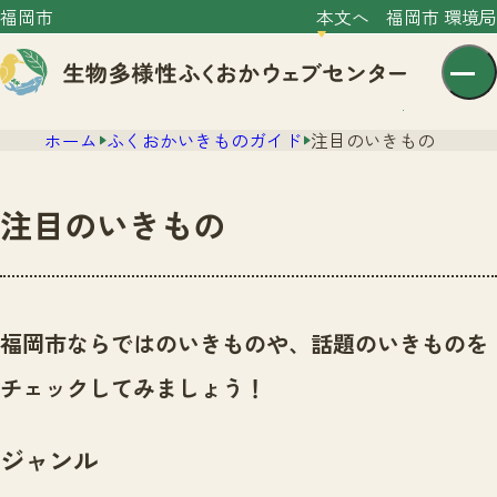
福岡市
本文へ
福岡市 環境局
ホーム
ふくおかいきものガイド
注目のいきもの
注目のいきもの
センター紹介
ニュース
福岡市ならではのいきものや、話題のいきものを
センター紹介TOP
サイトポリシー
チェックしてみましょう！
いきものガイド
プライバシーポリシー
ニュースTOP
市の取組み
ジャンル
イベント
いきものガイドTOP