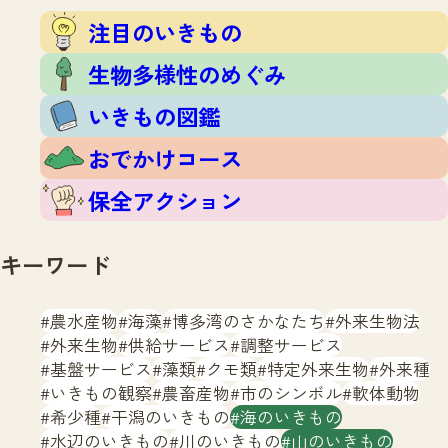
注目のいきもの
いきもの調査隊
注目のいきもの
生物多様性のめぐみ
調査レポート
いきもの図鑑
生物多様性のめぐみ
おでかけコース
いきもの図鑑
マッチング
保全アクション
調査レポートTOP
おでかけコース
調査結果
お問合せ
ふくおかいきものマップ
マッチングTOP
保全アクション
掲載申し込みフォーム
キーワード
農水産物
海藻
博多湾のさかなたち
外来生物法
外来生物
供給サービス
調整サービス
基盤サービス
藻類
クモ類
特定外来生物
外来種
文字サイズ
小
中
大
いきもの観察
農畜産物
市のシンボル
軟体動物
希少種
干潟のいきもの
海のいきもの
生物多様性ふくおかウェブセンターとは
水辺のいきもの
川のいきもの
山のいきもの