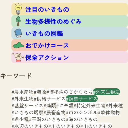
注目のいきもの
いきもの調査隊
注目のいきもの
生物多様性のめぐみ
調査レポート
いきもの図鑑
生物多様性のめぐみ
おでかけコース
いきもの図鑑
マッチング
保全アクション
調査レポートTOP
おでかけコース
調査結果
お問合せ
ふくおかいきものマップ
マッチングTOP
保全アクション
掲載申し込みフォーム
キーワード
農水産物
海藻
博多湾のさかなたち
外来生物法
外来生物
供給サービス
調整サービス
基盤サービス
藻類
クモ類
特定外来生物
外来種
文字サイズ
小
中
大
いきもの観察
農畜産物
市のシンボル
軟体動物
希少種
干潟のいきもの
海のいきもの
生物多様性ふくおかウェブセンターとは
水辺のいきもの
川のいきもの
山のいきもの