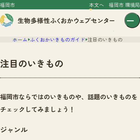
福岡市
本文へ
福岡市 環境局
ホーム
ふくおかいきものガイド
注目のいきもの
注目のいきもの
センター紹介
ニュース
福岡市ならではのいきものや、話題のいきものを
センター紹介TOP
サイトポリシー
チェックしてみましょう！
いきものガイド
プライバシーポリシー
ニュースTOP
市の取組み
ジャンル
イベント
いきものガイドTOP