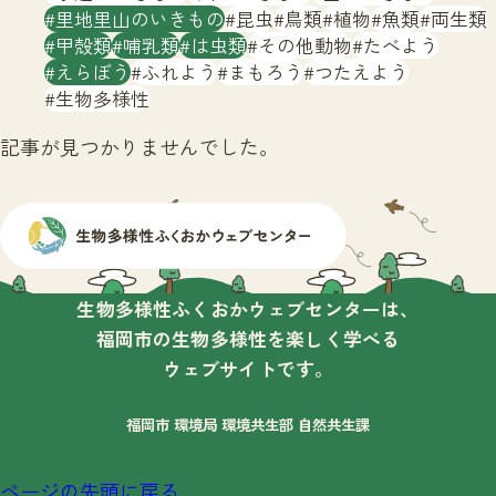
サイトマップ
里地里山のいきもの
昆虫
鳥類
植物
魚類
両生類
甲殻類
哺乳類
は虫類
その他動物
たべよう
えらぼう
ふれよう
まもろう
つたえよう
生物多様性
記事が見つかりませんでした。
生物多様性ふくおかウェブセンターは、
福岡市の生物多様性を楽しく学べる
ウェブサイトです。
福岡市 環境局 環境共生部 自然共生課
ページの先頭に戻る