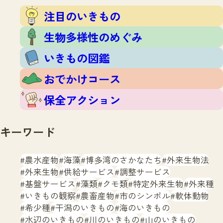
注目のいきもの
いきもの調査隊
注目のいきもの
生物多様性のめぐみ
調査レポート
いきもの図鑑
生物多様性のめぐみ
おでかけコース
いきもの図鑑
マッチング
保全アクション
調査レポートTOP
おでかけコース
調査結果
お問合せ
ふくおかいきものマップ
マッチングTOP
保全アクション
掲載申し込みフォーム
キーワード
農水産物
海藻
博多湾のさかなたち
外来生物法
外来生物
供給サービス
調整サービス
基盤サービス
藻類
クモ類
特定外来生物
外来種
文字サイズ
小
中
大
いきもの観察
農畜産物
市のシンボル
軟体動物
希少種
干潟のいきもの
海のいきもの
生物多様性ふくおかウェブセンターとは
水辺のいきもの
川のいきもの
山のいきもの