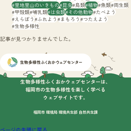
サイトマップ
里地里山のいきもの
昆虫
鳥類
植物
魚類
両生類
甲殻類
哺乳類
は虫類
その他動物
たべよう
えらぼう
ふれよう
まもろう
つたえよう
生物多様性
記事が見つかりませんでした。
生物多様性ふくおかウェブセンターは、
福岡市の生物多様性を楽しく学べる
ウェブサイトです。
福岡市 環境局 環境共生部 自然共生課
ページの先頭に戻る