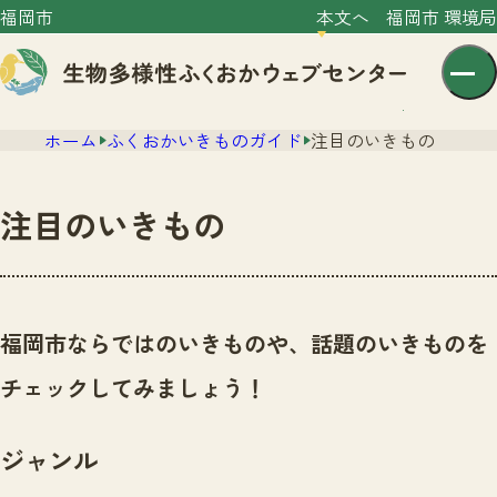
福岡市
本文へ
福岡市 環境局
ホーム
ふくおかいきものガイド
注目のいきもの
注目のいきもの
センター紹介
ニュース
福岡市ならではのいきものや、話題のいきものを
センター紹介TOP
サイトポリシー
チェックしてみましょう！
いきものガイド
プライバシーポリシー
ニュースTOP
市の取組み
ジャンル
イベント
いきものガイドTOP