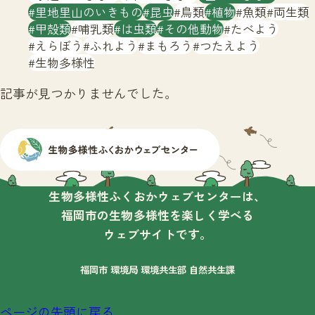
サイトマップ
里地里山のいきもの
昆虫
鳥類
植物
魚類
両生類
甲殻類
哺乳類
は虫類
その他動物
たべよう
えらぼう
ふれよう
まもろう
つたえよう
生物多様性
記事が見つかりませんでした。
生物多様性ふくおかウェブセンターは、
福岡市の生物多様性を楽しく学べる
ウェブサイトです。
福岡市 環境局 環境共生部 自然共生課
ページの先頭に戻る