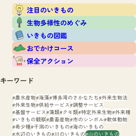
注目のいきもの
いきもの調査隊
注目のいきもの
生物多様性のめぐみ
調査レポート
いきもの図鑑
生物多様性のめぐみ
おでかけコース
いきもの図鑑
マッチング
保全アクション
調査レポートTOP
おでかけコース
調査結果
お問合せ
ふくおかいきものマップ
マッチングTOP
保全アクション
掲載申し込みフォーム
キーワード
農水産物
海藻
博多湾のさかなたち
外来生物法
外来生物
供給サービス
調整サービス
基盤サービス
藻類
クモ類
特定外来生物
外来種
文字サイズ
小
中
大
いきもの観察
農畜産物
市のシンボル
軟体動物
希少種
干潟のいきもの
海のいきもの
生物多様性ふくおかウェブセンターとは
水辺のいきもの
川のいきもの
山のいきもの