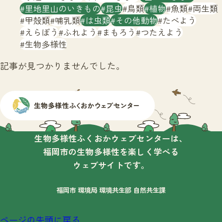
サイトマップ
里地里山のいきもの
昆虫
鳥類
植物
魚類
両生類
甲殻類
哺乳類
は虫類
その他動物
たべよう
えらぼう
ふれよう
まもろう
つたえよう
生物多様性
記事が見つかりませんでした。
生物多様性ふくおかウェブセンターは、
福岡市の生物多様性を楽しく学べる
ウェブサイトです。
福岡市 環境局 環境共生部 自然共生課
ページの先頭に戻る