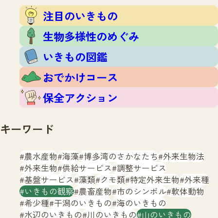
注目のいきもの
いきもの調査隊
注目のいきもの
生物多様性のめぐみ
調査レポート
いきもの図鑑
生物多様性のめぐみ
おでかけコース
いきもの図鑑
マッチング
保全アクション
調査レポートTOP
おでかけコース
調査結果
お問合せ
ふくおかいきものマップ
マッチングTOP
保全アクション
掲載申し込みフォーム
キーワード
農水産物
海藻
博多湾のさかなたち
外来生物法
外来生物
供給サービス
調整サービス
基盤サービス
藻類
クモ類
特定外来生物
外来種
文字サイズ
小
中
大
いきもの観察
農畜産物
市のシンボル
軟体動物
希少種
干潟のいきもの
海のいきもの
生物多様性ふくおかウェブセンターとは
水辺のいきもの
川のいきもの
山のいきもの