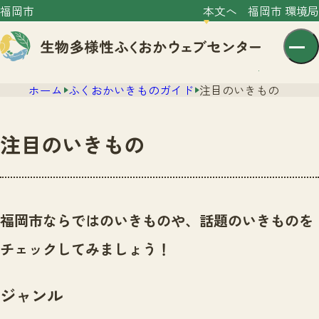
福岡市
本文へ
福岡市 環境局
ホーム
ふくおかいきものガイド
注目のいきもの
注目のいきもの
センター紹介
ニュース
福岡市ならではのいきものや、話題のいきものを
センター紹介TOP
サイトポリシー
チェックしてみましょう！
いきものガイド
プライバシーポリシー
ニュースTOP
市の取組み
ジャンル
イベント
いきものガイドTOP