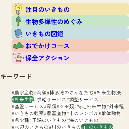
注目のいきもの
いきもの調査隊
注目のいきもの
生物多様性のめぐみ
調査レポート
いきもの図鑑
生物多様性のめぐみ
おでかけコース
いきもの図鑑
マッチング
保全アクション
調査レポートTOP
おでかけコース
調査結果
お問合せ
ふくおかいきものマップ
マッチングTOP
保全アクション
掲載申し込みフォーム
キーワード
農水産物
海藻
博多湾のさかなたち
外来生物法
外来生物
供給サービス
調整サービス
基盤サービス
藻類
クモ類
特定外来生物
外来種
文字サイズ
小
中
大
いきもの観察
農畜産物
市のシンボル
軟体動物
希少種
干潟のいきもの
海のいきもの
生物多様性ふくおかウェブセンターとは
水辺のいきもの
川のいきもの
山のいきもの