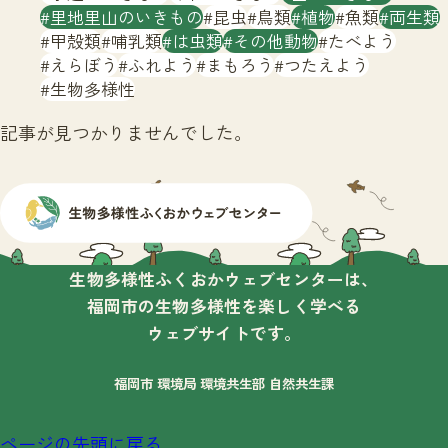
サイトマップ
里地里山のいきもの
昆虫
鳥類
植物
魚類
両生類
甲殻類
哺乳類
は虫類
その他動物
たべよう
えらぼう
ふれよう
まもろう
つたえよう
生物多様性
記事が見つかりませんでした。
生物多様性ふくおかウェブセンターは、
福岡市の生物多様性を楽しく学べる
ウェブサイトです。
福岡市 環境局 環境共生部 自然共生課
ページの先頭に戻る