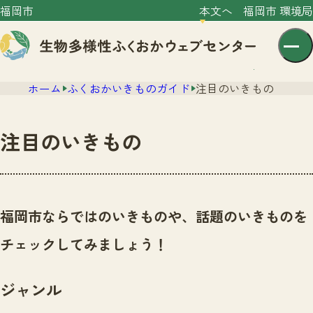
福岡市
本文へ
福岡市 環境局
ホーム
ふくおかいきものガイド
注目のいきもの
注目のいきもの
センター紹介
ニュース
福岡市ならではのいきものや、話題のいきものを
センター紹介TOP
サイトポリシー
チェックしてみましょう！
いきものガイド
プライバシーポリシー
ニュースTOP
市の取組み
ジャンル
イベント
いきものガイドTOP